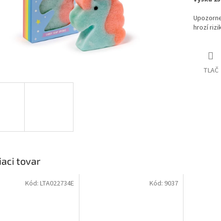
Upozornen
hrozí riz
TLAČ
iaci tovar
Kód:
LTA022734E
Kód:
9037