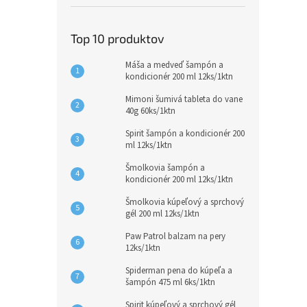
Top 10 produktov
Máša a medveď šampón a
kondicionér 200 ml 12ks/1ktn
Mimoni šumivá tableta do vane
40g 60ks/1ktn
Spirit šampón a kondicionér 200
ml 12ks/1ktn
Šmolkovia šampón a
kondicionér 200 ml 12ks/1ktn
Šmolkovia kúpeľový a sprchový
gél 200 ml 12ks/1ktn
Paw Patrol balzam na pery
12ks/1ktn
Spiderman pena do kúpeľa a
šampón 475 ml 6ks/1ktn
Spirit kúpeľový a sprchový gél