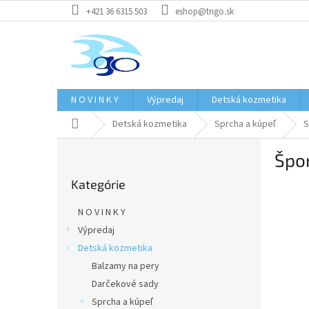
Prejsť
+421 36 6315 503
eshop@trigo.sk
na
obsah
N O V I N K Y
Výpredaj
Detská kozmetika
Domov
Detská kozmetika
Sprcha a kúpeľ
S
B
Špo
o
Preskočiť
č
Kategórie
kategórie
n
ý
N O V I N K Y
p
Výpredaj
a
Detská kozmetika
n
e
Balzamy na pery
l
Darčekové sady
Sprcha a kúpeľ