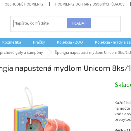
OBCHODNÉ PODMIENKY
PODMIENKY OCHRANY OSOBNÝCH ÚDAJOV
HĽADAŤ
Kozmetika
Hračky
Kolekcia - ZOO
Kolekcia - hrady a z
prchové gély a šampóny
Špongia napustená mydlom Unicorn 8ks/1k
ngia napustená mydlom Unicorn 8ks/1
Skla
Každá hu
namočte 
voda a vy
prebytoč
Výška 13