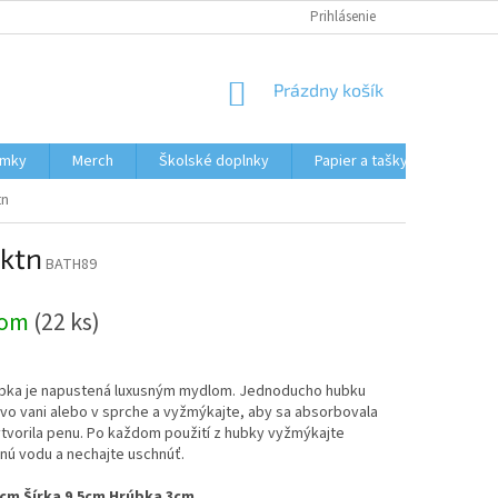
HODNOTENIE OBCHODU
MOJA OBJEDNÁVKA
Prihlásenie
NÁKUPNÝ
Prázdny košík
KOŠÍK
ámky
Merch
Školské doplnky
Papier a tašky
Obcho
tn
ktn
BATH89
dom
(22 ks)
bka je napustená luxusným mydlom. Jednoducho hubku
vo vani alebo v sprche a vyžmýkajte, aby sa absorbovala
tvorila penu. Po každom použití z hubky vyžmýkajte
nú vodu a nechajte uschnúť.
cm Šírka 9.5cm Hrúbka 3cm