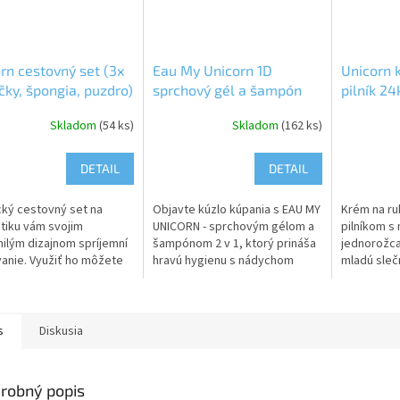
rn cestovný set (3x
Eau My Unicorn 1D
Unicorn 
ičky, špongia, puzdro)
sprchový gél a šampón
pilník 24
1ktn
400 ml 6ks/1ktn
Skladom
(54 ks)
Skladom
(162 ks)
DETAIL
DETAIL
cký cestovný set na
Objavte kúzlo kúpania s EAU MY
Krém na ru
iku vám svojim
UNICORN - sprchovým gélom a
pilníkom s
ilým dizajnom spríjemní
šampónom 2 v 1, ktorý prináša
jednorožca
anie. Využiť ho môžete
hravú hygienu s nádychom
mladú slečn
lad na šamóny,
fantázie! Tento vegánsky
spoločníko
vacie gély, telové
zázrak jemne, ale účinne zbaví
Upozornen
 atď. Cestovný set...
detské...
deti do 3 ro
s
Diskusia
robný popis