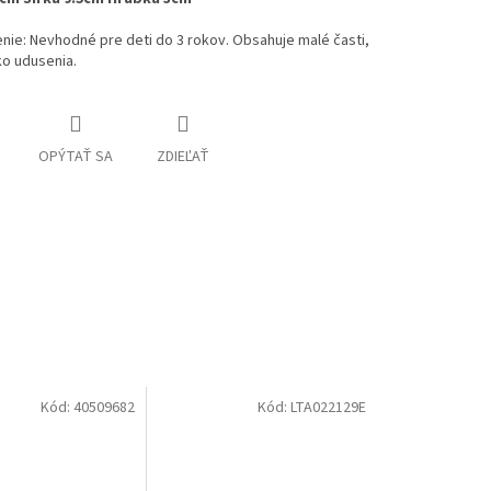
ie: Nevhodné pre deti do 3 rokov. Obsahuje malé časti,
iko udusenia.
OPÝTAŤ SA
ZDIEĽAŤ
Kód:
40509682
Kód:
LTA022129E