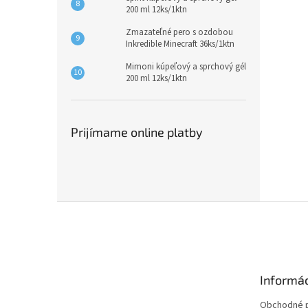
200 ml 12ks/1ktn
Zmazateľné pero s ozdobou
Inkredible Minecraft 36ks/1ktn
Mimoni kúpeľový a sprchový gél
200 ml 12ks/1ktn
Prijímame online platby
Z
á
p
ä
t
Informác
i
e
Obchodné 