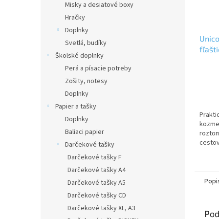
Misky a desiatové boxy
Hračky
Doplnky
Unico
Svetlá, budíky
fľašt
Školské doplnky
12ks/
Perá a písacie potreby
Zošity, notesy
Doplnky
Papier a tašky
Prakti
Doplnky
kozmet
Baliaci papier
roztom
cestov
Darčekové tašky
naprík
Darčekové tašky F
sprcho
Darčekové tašky A4
mlieka
Popi
Darčekové tašky A5
Darčekové tašky CD
Darčekové tašky XL, A3
Pod