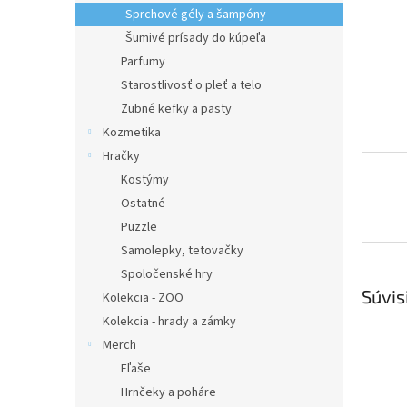
Sprchové gély a šampóny
Šumivé prísady do kúpeľa
Parfumy
Starostlivosť o pleť a telo
Zubné kefky a pasty
Kozmetika
Hračky
Kostýmy
Ostatné
Puzzle
Samolepky, tetovačky
Spoločenské hry
Súvis
Kolekcia - ZOO
Kolekcia - hrady a zámky
Merch
Fľaše
Hrnčeky a poháre