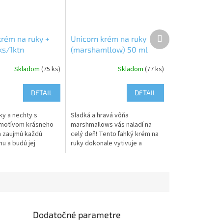
Ďalší
krém na ruky +
Unicorn krém na ruky
produkt
ks/1ktn
(marshamllow) 50 ml
48ks/1ktn
Skladom
(75 ks)
Skladom
(77 ks)
DETAIL
DETAIL
ky a nechty s
Sladká a hravá vôňa
 motívom krásneho
marshmallows vás naladí na
 zaujmú každú
celý deň! Tento ľahký krém na
u a budú jej
ruky dokonale vytivuje a
m do každého dňa.
hydratuje pokožku. Naneste
ie: Nevhodné pre
pár kvapiek a pocíťte kúzlo
kov....
jednorožcov!...
Dodatočné parametre