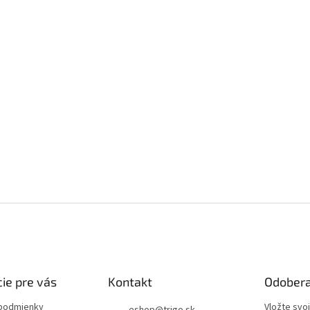
ie pre vás
Kontakt
Odobera
podmienky
Vložte svo