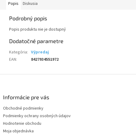
Popis
Diskusia
Podrobný popis
Popis produktu nie je dostupný
Dodatočné parametre
Kategória
:
Výpredaj
EAN
:
8427934551972
Z
á
p
ä
Informácie pre vás
t
Obchodné podmienky
i
Podmienky ochrany osobných údajov
e
Hodnotenie obchodu
Moja objednávka