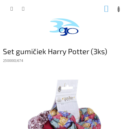
Prejsť
NÁKUP
na
obsah
KOŠÍK
Set gumičiek Harry Potter (3ks)
2500001674