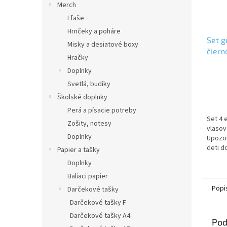
Merch
Fľaše
Hrnčeky a poháre
Set g
Misky a desiatové boxy
čiern
Hračky
Doplnky
Svetlá, budíky
Školské doplnky
Perá a písacie potreby
Set 4 
Zošity, notesy
vlasov
Doplnky
Upozo
deti d
Papier a tašky
obsaho
Doplnky
riziko
Baliaci papier
Popi
Darčekové tašky
Darčekové tašky F
Darčekové tašky A4
Pod