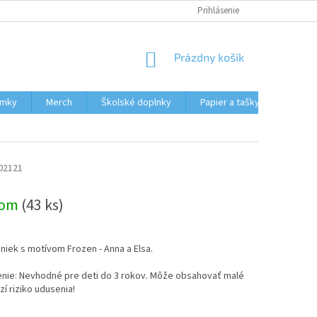
HODNOTENIE OBCHODU
MOJA OBJEDNÁVKA
Prihlásenie
NÁKUPNÝ
Prázdny košík
KOŠÍK
ámky
Merch
Školské doplnky
Papier a tašky
Obcho
02121
dom
(43 ks)
niek s motívom Frozen - Anna a Elsa.
nie: Nevhodné pre deti do 3 rokov. Môže obsahovať malé
zí riziko udusenia!