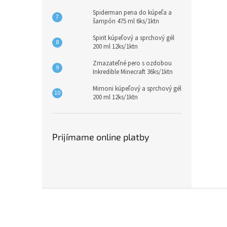
Spiderman pena do kúpeľa a
šampón 475 ml 6ks/1ktn
Spirit kúpeľový a sprchový gél
200 ml 12ks/1ktn
Zmazateľné pero s ozdobou
Inkredible Minecraft 36ks/1ktn
Mimoni kúpeľový a sprchový gél
200 ml 12ks/1ktn
Prijímame online platby
Z
á
p
ä