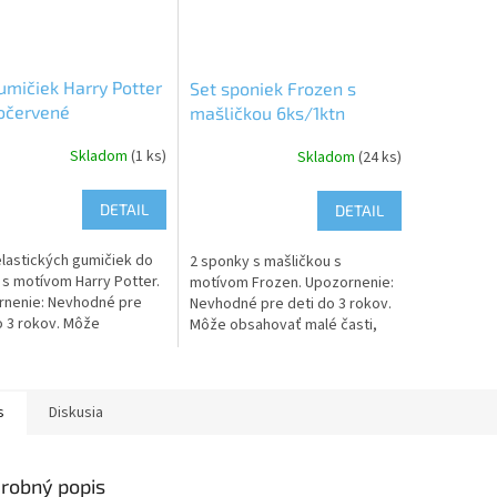
umičiek Harry Potter
Set sponiek Frozen s
očervené
mašličkou 6ks/1ktn
Skladom
(1 ks)
Skladom
(24 ks)
DETAIL
DETAIL
elastických gumičiek do
2 sponky s mašličkou s
 s motívom Harry Potter.
motívom Frozen. Upozornenie:
rnenie: Nevhodné pre
Nevhodné pre deti do 3 rokov.
o 3 rokov. Môže
Môže obsahovať malé časti,
vať malé časti, hrozí
hrozí riziko udusenia!
 udusenia!
s
Diskusia
robný popis