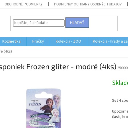
OBCHODNÉ PODMIENKY
PODMIENKY OCHRANY OSOBNÝCH ÚDAJOV
HĽADAŤ
Kozmetika
Hračky
Kolekcia - ZOO
Kolekcia - hrady a z
é (4ks)
sponiek Frozen gliter - modré (4ks)
25000
Skla
Set 4 spo
Upozorne
časti, hro