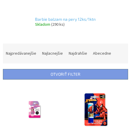
Barbie balzam na pery 12ks/1ktn
Skladom
(290 ks)
R
a
Najpredávanejšie
Najlacnejšie
Najdrahšie
Abecedne
d
e
n
OTVORIŤ FILTER
i
e
V
p
ý
r
p
o
i
d
s
u
p
k
r
t