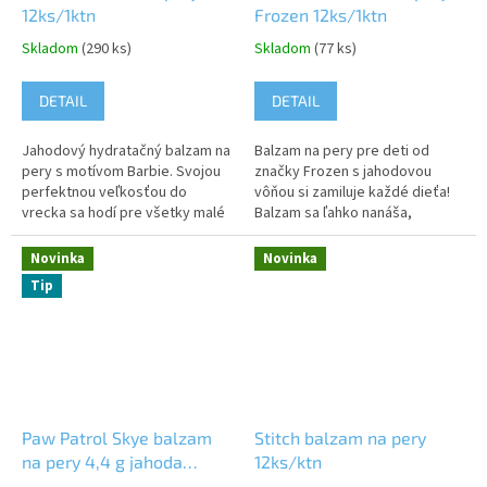
12ks/1ktn
Frozen 12ks/1ktn
Skladom
(290 ks)
Skladom
(77 ks)
DETAIL
DETAIL
Jahodový hydratačný balzam na
Balzam na pery pre deti od
pery s motívom Barbie. Svojou
značky Frozen s jahodovou
perfektnou veľkosťou do
vôňou si zamiluje každé dieťa!
vrecka sa hodí pre všetky malé
Balzam sa ľahko nanáša,
princezné a tak ho môžu mať po
hydratuje a zároveň ošetruje
ruke vždy a všade....
jemné detské pery. Sladká vôňa
Novinka
Novinka
jahôd...
Tip
Paw Patrol Skye balzam
Stitch balzam na pery
na pery 4,4 g jahoda
12ks/ktn
24ks/1ktn