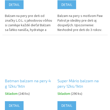
DETAIL
DETAIL
Balzam na pery pre deti od
Balzam na pery s motívom Paw
značky L.O.L. s jahodovou vôňou
Patrol je ideálny pre deti aj
si zamiluje každé dieťa! Balzam
dospelých. Upozornenie:
sa ľahko nanáša, hydratuje a
Nevhodné pre deti do 3 rokov.
zároveň ošetruje jemné detské
Môže obsahovať malé časti,
pery. Sladká vôňa jahôd...
hrozí riziko...
Batman balzam na pery 4
Super Mário balzam na
g 12ks/1ktn
pery 12ks/1ktn
Skladom
(240 ks)
Skladom
(290 ks)
DETAIL
DETAIL