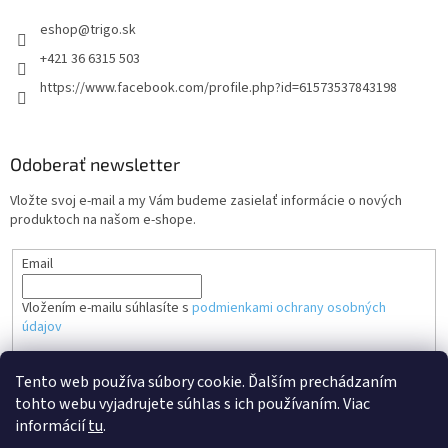
i
eshop
@
trigo.sk
s
u
+421 36 6315 503
https://www.facebook.com/profile.php?id=61573537843198
Odoberať newsletter
Vložte svoj e-mail a my Vám budeme zasielať informácie o nových
produktoch na našom e-shope.
Email
Vložením e-mailu súhlasíte s
podmienkami ochrany osobných
údajov
PRIHLÁSIŤ SA
Tento web používa súbory cookie. Ďalším prechádzaním
tohto webu vyjadrujete súhlas s ich používaním. Viac
informácií
tu
.