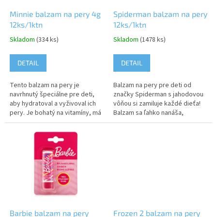
o
o
d
Minnie balzam na pery 4g
Spiderman balzam na pery
v
u
12ks/1ktn
12ks/1ktn
k
Skladom
(334 ks)
Skladom
(1478 ks)
t
o
DETAIL
DETAIL
v
Tento balzam na pery je
Balzam na pery pre deti od
navrhnutý špeciálne pre deti,
značky Spiderman s jahodovou
aby hydratoval a vyživoval ich
vôňou si zamiluje každé dieťa!
pery. Je bohatý na vitamíny, má
Balzam sa ľahko nanáša,
príjemnú jahodovú vôňu a
hydratuje a zároveň ošetruje
dizajnom očarí malé...
jemné detské pery. Sladká vôňa
jahôd...
Barbie balzam na pery
Frozen 2 balzam na pery