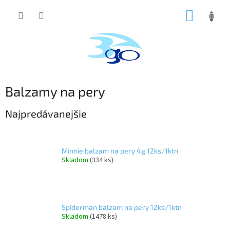
Prejsť
NÁKUP
na
obsah
KOŠÍK
Balzamy na pery
Najpredávanejšie
Minnie balzam na pery 4g 12ks/1ktn
Skladom
(334 ks)
Spiderman balzam na pery 12ks/1ktn
Skladom
(1478 ks)