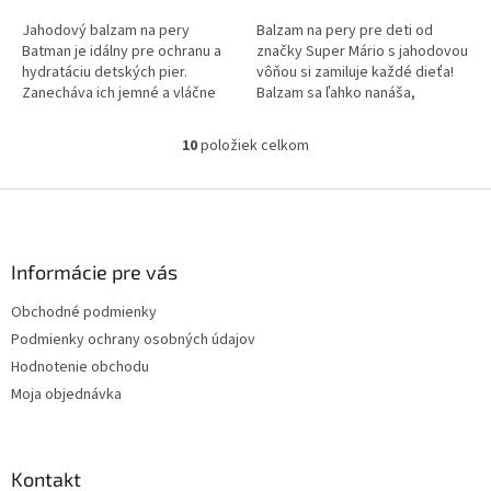
Jahodový balzam na pery
Balzam na pery pre deti od
Batman je idálny pre ochranu a
značky Super Mário s jahodovou
hydratáciu detských pier.
vôňou si zamiluje každé dieťa!
Zanecháva ich jemné a vláčne
Balzam sa ľahko nanáša,
po celý deň. Upozornenie:
hydratuje a zároveň ošetruje
Nevhodné pre deti do 3 rokov.
jemné detské pery. Sladká
10
položiek celkom
O
Môže...
vôňa...
v
l
Z
á
á
d
p
a
ä
Informácie pre vás
c
t
i
Obchodné podmienky
i
e
Podmienky ochrany osobných údajov
p
e
r
Hodnotenie obchodu
v
Moja objednávka
k
y
v
ý
Kontakt
p