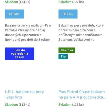
Skladom
(134 ks)
Skladom
(127 ks)
DETAIL
DETAIL
Balzam na pery s motívom Paw
Balzam na pery pre deti, ktorý
Patrol je ideálny pre deti aj
poteší svojim dizajnom s
dospelých. Upozornenie:
obľúbeným mimozemšťanom
Nevhodné pre deti do 3 rokov.
Stitchom. Vďaka svojmu
Môže obsahovať malé časti,
zloženiu chráni, hydratuje,
hrozí riziko udusenia.
upokojuje a regeneruje citlivú
Len do
Novinka
Odporúča...
vypredania
pokožku...
Tip
zásob
L.O.L. balzam na pery
Paw Patrol Chase balzam
12ks/1ktn
na pery 4,4 g čučoriedka
24ks/1ktn
Skladom
(112 ks)
Skladom
(113 ks)