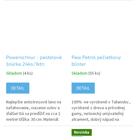
všetky! Pre deti od 3 rokov.
loptou, či už malou alebo
Výrobok sa...
veľkou,...
Powerschnur - pastelová
Paw Patrol pečiatkový
šnúrka 24ks/1ktn
blister
Skladom
(4 ks)
Skladom
(55 ks)
DETAIL
DETAIL
Najlepšie antistresové lano na
100% -ne vyrobené v Taliansku ,
naťahovanie, viazanie uzlov a
vyrobené z dreva a prírodnej
ďalšie! Dá sa predĺžiť na cca 2
gumy, netoxický umývateľný
metre! Dĺžka: 30 cm. Materiál:
atrament, dobrý nápad na
pružný plast. Dostupné v 6
darček pre vaše dieťatko, set
pastelových farbách:...
obsahuje 5 pečiatok a 3
Novinka
farebné...