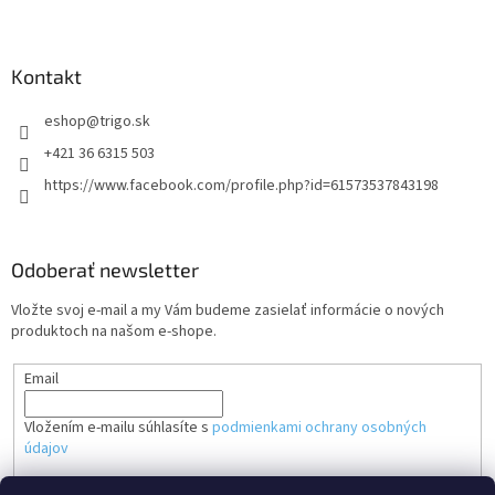
ý
p
i
s
Kontakt
u
eshop
@
trigo.sk
+421 36 6315 503
https://www.facebook.com/profile.php?id=61573537843198
Odoberať newsletter
Vložte svoj e-mail a my Vám budeme zasielať informácie o nových
produktoch na našom e-shope.
Email
Vložením e-mailu súhlasíte s
podmienkami ochrany osobných
údajov