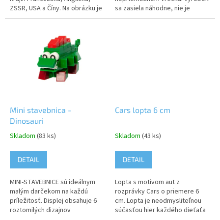
ZSSR, USA a Číny. Na obrázku je
sa zasiela náhodne, nie je
ilustratívne celá sada, dodávaná
možné vybrať si konkrétny
je jedna figúrka podľa...
model. Upozornenie: Nevhodné
pre deti do...
Mini stavebnica -
Cars lopta 6 cm
Dinosauri
Skladom
(83 ks)
Skladom
(43 ks)
DETAIL
DETAIL
MINI-STAVEBNICE sú ideálnym
Lopta s motívom aut z
malým darčekom na každú
rozprávky Cars o priemere 6
príležitosť. Displej obsahuje 6
cm. Lopta je neodmysliteľnou
roztomilých dizajnov
súčasťou hier každého dieťaťa
Dinosaurov. Pozbieraj ich
už od skorého veku. Hra s