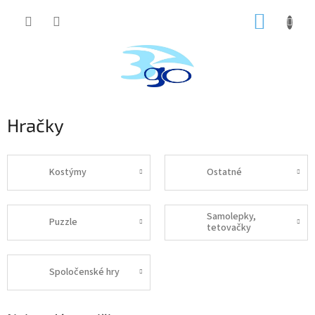
Prejsť
NÁKUP
na
obsah
KOŠÍK
Hračky
Kostýmy
Ostatné
Samolepky,
Puzzle
tetovačky
Spoločenské hry