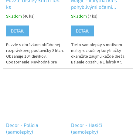
Puzzle Disney Stitch 104
Magic - korytnačka s
ks
pohyblivými očami
(samolepky)
Skladom
(46 ks)
Skladom
(7 ks)
DETAIL
DETAIL
Puzzle s obrázkom obľúbenej
Tieto samolepky s motívom
rozprávkovej postavičky Stitch.
malej rozkošnej korytnačky
Obsahuje 104 dielikov.
okamžite zaujmú každé dieťa.
Upozornenie: Nevhodné pre
Balenie obsahuje 1 hárok = 9
deti do 3 rokov. Obsahuje malé
kusov samolepiek.
časti, hrozí riziko udusenia!
Upozornenie: Nevhodné pre
deti do 3...
Decor - Polícia
Decor - Hasiči
(samolepky)
(samolepky)