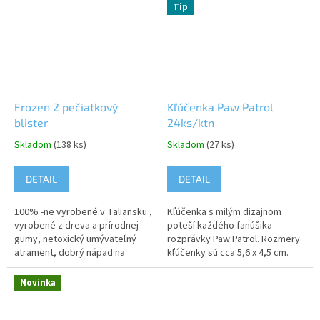
Tip
Frozen 2 pečiatkový
Kľúčenka Paw Patrol
blister
24ks/ktn
Skladom
(138 ks)
Skladom
(27 ks)
DETAIL
DETAIL
100% -ne vyrobené v Taliansku ,
Kľúčenka s milým dizajnom
vyrobené z dreva a prírodnej
poteší každého fanúšika
gumy, netoxický umývateľný
rozprávky Paw Patrol. Rozmery
atrament, dobrý nápad na
kľúčenky sú cca 5,6 x 4,5 cm.
darček pre vaše dieťatko, set
Produkt je dodávaný ako mix
obsahuje 5 pečiatok a 3
farieb. Upozornenie: Nevhodné
Novinka
farebné...
pre deti...