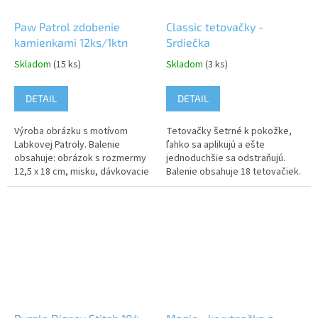
Paw Patrol zdobenie
Classic tetovačky -
kamienkami 12ks/1ktn
Srdiečka
Skladom
(15 ks)
Skladom
(3 ks)
DETAIL
DETAIL
Výroba obrázku s motívom
Tetovačky šetrné k pokožke,
Labkovej Patroly. Balenie
ľahko sa aplikujú a ešte
obsahuje: obrázok s rozmermy
jednoduchšie sa odstraňujú.
12,5 x 18 cm, misku, dávkovacie
Balenie obsahuje 18 tetovačiek.
pero, lepiaci vosk a 400
Upozornenie: Nevhodné pre
farebných kamienkov. Rozmery
deti do 3 rokov. Môže
balenia:...
obsahovať...