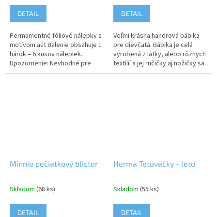
DETAIL
DETAIL
Permamentné fóliové nálepky s
Veľmi krásna handrová bábika
motívom aút Balenie obsahuje 1
pre dievčatá. Bábika je celá
hárok = 6 kusov nálepiek.
vyrobená z látky, alebo rôznych
Upozornenie: Nevhodné pre
textílií a jej ručičky aj nožičky sa
deti do 3 rokov. Môže
ľubovoľne hýbu. Hračka je
obsahovať malé časti, hrozí...
krásne mäkká, jemná a...
Minnie pečiatkový blister
Herma Tetovačky - leto
Skladom
(68 ks)
Skladom
(55 ks)
DETAIL
DETAIL