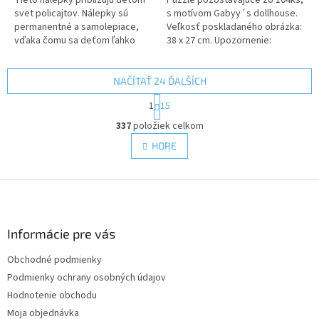
svet policajtov. Nálepky sú
s motívom Gabyy´s dollhouse.
permanentné a samolepiace,
Veľkosť poskladaného obrázka:
vďaka čomu sa deťom ľahko
38 x 27 cm. Upozornenie:
používajú. Balenie obsahuje 3
Nevhodné pre deti do 3 rokov.
hárky samolepiek = každý
Obsahuje malé časti, hrozí...
hárok...
NAČÍTAŤ 24 ĎALŠÍCH
S
1
15
t
O
r
337
položiek celkom
v
á
l
HORE
n
á
k
d
o
v
Z
a
a
c
á
n
i
p
i
e
ä
Informácie pre vás
e
p
t
r
Obchodné podmienky
i
v
Podmienky ochrany osobných údajov
e
k
y
Hodnotenie obchodu
v
Moja objednávka