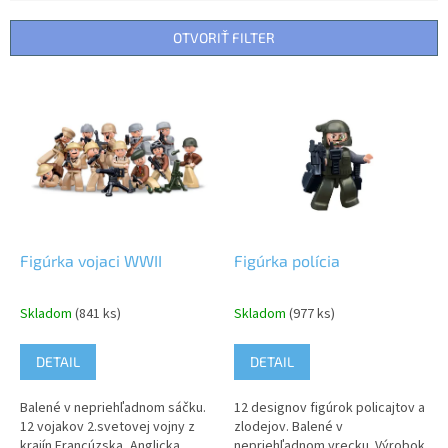
e
n
OTVORIŤ FILTER
i
e
V
p
ý
r
p
o
i
d
s
u
p
k
r
t
o
o
d
Figúrka vojaci WWII
Figúrka polícia
v
u
k
Skladom
(841 ks)
Skladom
(977 ks)
t
o
DETAIL
DETAIL
v
Balené v nepriehľadnom sáčku.
12 designov figúrok policajtov a
12 vojakov 2.svetovej vojny z
zlodejov. Balené v
krajín Francúzska, Anglicka,
nepriehľadnom vrecku. Výrobok