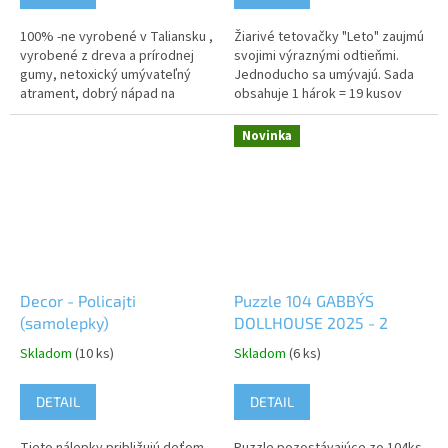
100% -ne vyrobené v Taliansku ,
Žiarivé tetovačky "Leto" zaujmú
vyrobené z dreva a prírodnej
svojimi výraznými odtieňmi.
gumy, netoxický umývateľný
Jednoducho sa umývajú. Sada
atrament, dobrý nápad na
obsahuje 1 hárok = 19 kusov
darček pre vaše dieťatko, set
tetovačiek. Upozornenie:
obsahuje 5 pečiatok a 3
Nevhodné pre deti do 3...
Novinka
farebné...
Decor - Policajti
Puzzle 104 GABBY´S
(samolepky)
DOLLHOUSE 2025 - 2
Skladom
(10 ks)
Skladom
(6 ks)
DETAIL
DETAIL
Tieto nálepky približujú deťom
Puzzle pozostávajúce zo 104ks,