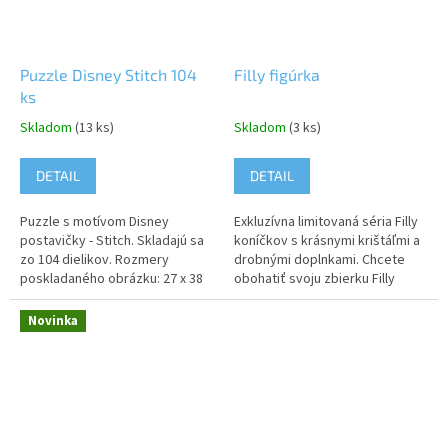
Puzzle Disney Stitch 104
Filly figúrka
ks
Skladom
(13 ks)
Skladom
(3 ks)
DETAIL
DETAIL
Puzzle s motívom Disney
Exkluzívna limitovaná séria Filly
postavičky - Stitch. Skladajú sa
koníčkov s krásnymi krištáľmi a
zo 104 dielikov. Rozmery
drobnými doplnkami. Chcete
poskladaného obrázku: 27 x 38
obohatiť svoju zbierku Filly
cm. Upozornenie: Nevhodné pre
Unicorn a Filly Fairy? Práve pre
deti do 3 rokov. Obsahuje
vás je tu táto...
Novinka
malé...