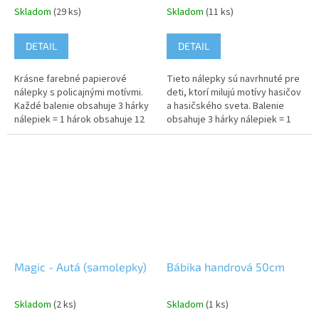
Skladom
(29 ks)
Skladom
(11 ks)
DETAIL
DETAIL
Krásne farebné papierové
Tieto nálepky sú navrhnuté pre
nálepky s policajnými motívmi.
deti, ktorí milujú motívy hasičov
Každé balenie obsahuje 3 hárky
a hasičského sveta. Balenie
nálepiek = 1 hárok obsahuje 12
obsahuje 3 hárky nálepiek = 1
nálepiek. Upozornenie:
hárok obsahuje 10 nálepiek.
Nevhodné pre deti do 3...
Upozornenie: Nevhodné...
Magic - Autá (samolepky)
Bábika handrová 50cm
Skladom
(2 ks)
Skladom
(1 ks)