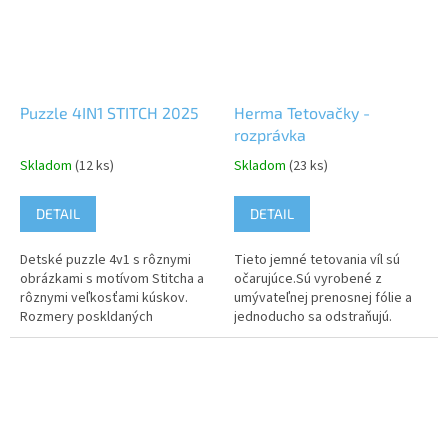
Puzzle 4IN1 STITCH 2025
Herma Tetovačky -
rozprávka
Skladom
(12 ks)
Skladom
(23 ks)
DETAIL
DETAIL
Detské puzzle 4v1 s rôznymi
Tieto jemné tetovania víl sú
obrázkami s motívom Stitcha a
očarujúce.Sú vyrobené z
rôznymi veľkosťami kúskov.
umývateľnej prenosnej fólie a
Rozmery poskldaných
jednoducho sa odstraňujú.
obrázkov: 19 x 14 cm.
Balenie obsahuje 10 tetovačiek.
Upozornenie: Nevhodné pre
Upozornenie: Nevhodné pre
deti do 3 rokov....
deti do...