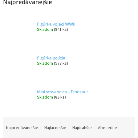
Najpredávanejšie
Figúrka vojaci WWII
Skladom
(841 ks)
Figúrka polícia
Skladom
(977 ks)
Mini stavebnica - Dinosauri
Skladom
(83 ks)
R
a
Najpredávanejšie
Najlacnejšie
Najdrahšie
Abecedne
d