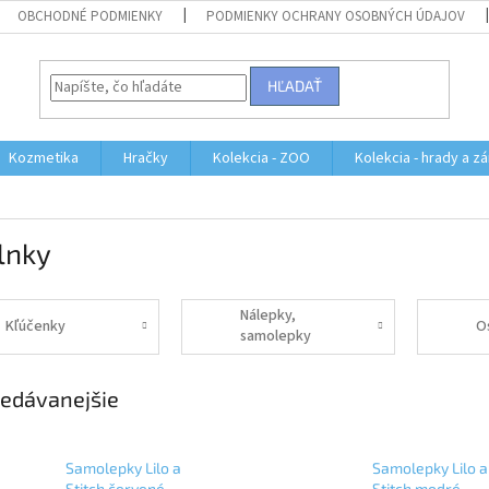
OBCHODNÉ PODMIENKY
PODMIENKY OCHRANY OSOBNÝCH ÚDAJOV
HĽADAŤ
Kozmetika
Hračky
Kolekcia - ZOO
Kolekcia - hrady a z
lnky
Nálepky,
Kľúčenky
O
samolepky
edávanejšie
Samolepky Lilo a
Samolepky Lilo a
Stitch červené
Stitch modré