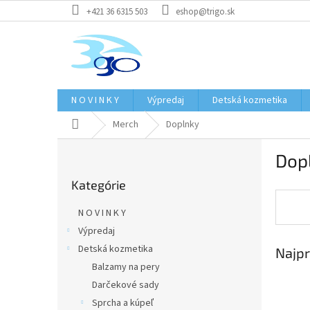
Prejsť
+421 36 6315 503
eshop@trigo.sk
na
obsah
N O V I N K Y
Výpredaj
Detská kozmetika
Domov
Merch
Doplnky
B
Dop
o
Preskočiť
č
Kategórie
kategórie
n
ý
N O V I N K Y
p
Výpredaj
a
Detská kozmetika
Najpr
n
e
Balzamy na pery
l
Darčekové sady
Sprcha a kúpeľ