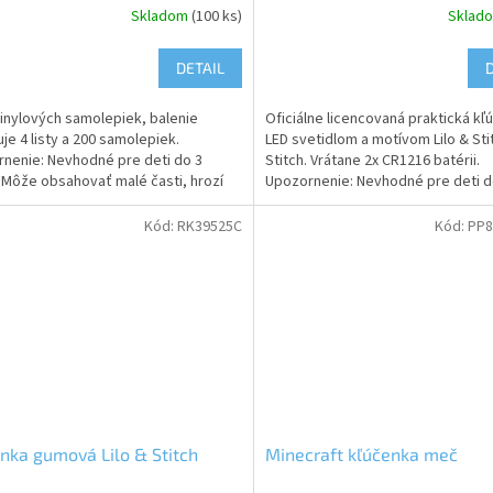
Skladom
(100 ks)
Sklad
DETAIL
inylových samolepiek, balenie
Oficiálne licencovaná praktická kľ
je 4 listy a 200 samolepiek.
LED svetidlom a motívom Lilo & Stit
nenie: Nevhodné pre deti do 3
Stitch. Vrátane 2x CR1216 batérii.
 Môže obsahovať malé časti, hrozí
Upozornenie: Nevhodné pre deti d
 udusenia
rokov. Obsahuje...
Kód:
RK39525C
Kód:
PP8
nka gumová Lilo & Stitch
Minecraft kľúčenka meč