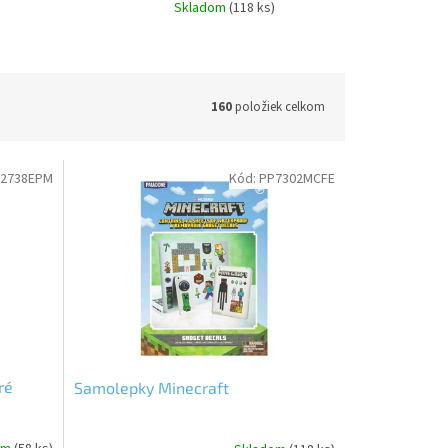
Skladom
(118 ks)
160
položiek celkom
02738EPM
Kód:
PP7302MCFE
ré
Samolepky Minecraft