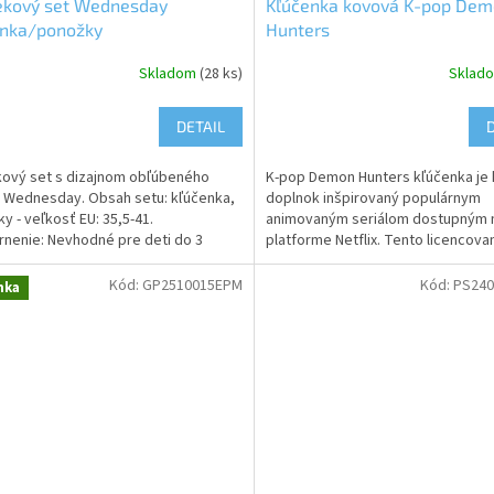
ekový set Wednesday
Kľúčenka kovová K-pop De
enka/ponožky
Hunters
Skladom
(28 ks)
Sklad
DETAIL
ový set s dizajnom obľúbeného
K-pop Demon Hunters kľúčenka je
u Wednesday. Obsah setu: kľúčenka,
doplnok inšpirovaný populárnym
y - veľkosť EU: 35,5-41.
animovaným seriálom dostupným 
nenie: Nevhodné pre deti do 3
platforme Netflix. Tento licencova
 Môže obsahovať malé...
produkt spadá so kategórie merch 
Kód:
GP2510015EPM
Kód:
PS24
nka