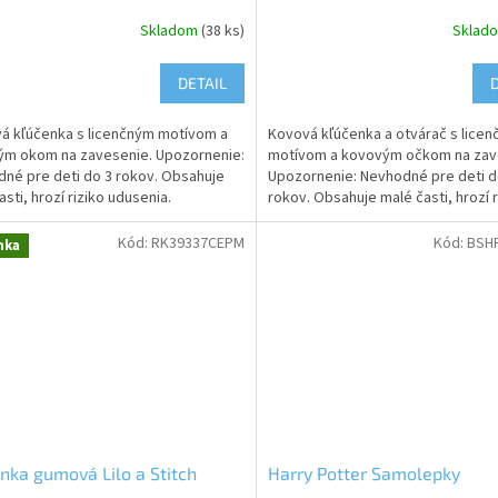
Skladom
(38 ks)
Sklad
DETAIL
 kľúčenka s licenčným motívom a
Kovová kľúčenka a otvárač s lice
m okom na zavesenie. Upozornenie:
motívom a kovovým očkom na zav
né pre deti do 3 rokov. Obsahuje
Upozornenie: Nevhodné pre deti d
asti, hrozí riziko udusenia.
rokov. Obsahuje malé časti, hrozí r
udusenia.
Kód:
RK39337CEPM
Kód:
BSH
nka
nka gumová Lilo a Stitch
Harry Potter Samolepky
l