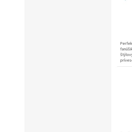
Perfek
fanúši
štýlov
príves
podnos