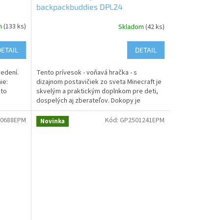
backpackbuddies DPL24
m
(133 ks)
Skladom
(42 ks)
DETAIL
DETAIL
vedení.
Tento prívesok - voňavá hračka - s
ie:
dizajnom postavičiek zo sveta Minecraft je
nto
skvelým a praktickým doplnkom pre deti,
dospelých aj zberateľov. Dokopy je
možné...
0688EPM
Kód:
GP2501241EPM
Novinka