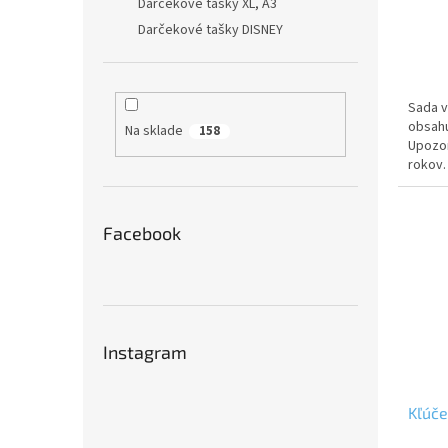
Darčekové tašky XL, A3
Darčekové tašky DISNEY
Sada v
obsahu
Na sklade
158
Upozor
rokov.
riziko
Facebook
Instagram
Kľúče