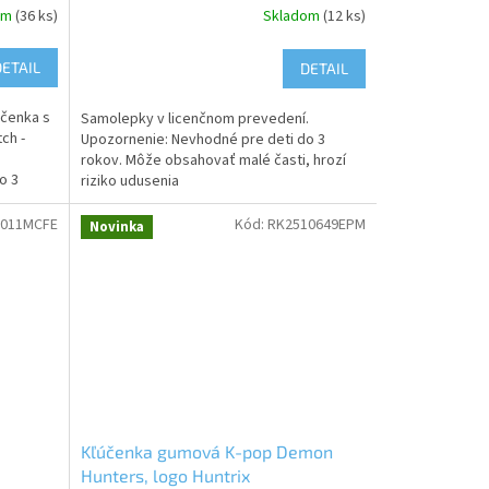
om
(36 ks)
Skladom
(12 ks)
DETAIL
DETAIL
účenka s
Samolepky v licenčnom prevedení.
ch -
Upozornenie: Nevhodné pre deti do 3
rokov. Môže obsahovať malé časti, hrozí
o 3
riziko udusenia
011MCFE
Kód:
RK2510649EPM
Novinka
Kľúčenka gumová K-pop Demon
Hunters, logo Huntrix