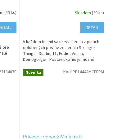
om
(55 ks)
Skladom
(29 ks)
DETAIL
DETAIL
V každom balení sa ukrýva jedna z piatich
é pre
obľúbených postáv zo seriálu Stranger
malé
Things - Dustin, 11, Eddie, Vecna,
Demogorgon. Postavičku nie je možné
vybrať si, keďže produkt...
P713487E
Kód:
PP14442MCFEPM
Novinka
Prívesok voňavý Minecraft