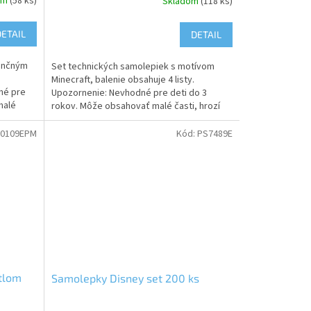
om
(58 ks)
Skladom
(118 ks)
DETAIL
DETAIL
cenčným
Set technických samolepiek s motívom
Minecraft, balenie obsahuje 4 listy.
né pre
Upozornenie: Nevhodné pre deti do 3
malé
rokov. Môže obsahovať malé časti, hrozí
riziko udusenia
0109EPM
Kód:
PS7489E
etlom
Samolepky Disney set 200 ks