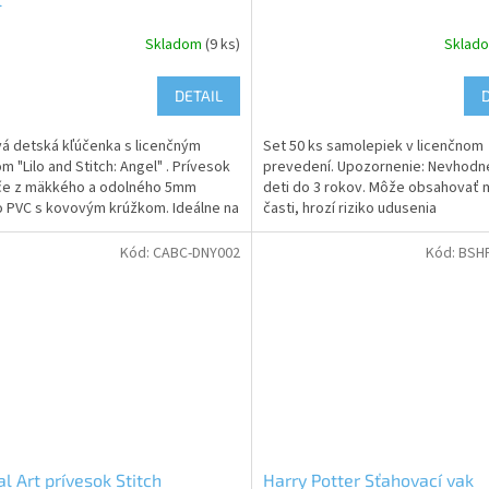
Skladom
(9 ks)
Sklad
DETAIL
 detská kľúčenka s licenčným
Set 50 ks samolepiek v licenčnom
m "Lilo and Stitch: Angel" . Prívesok
prevedení. Upozornenie: Nevhodn
če z mäkkého a odolného 5mm
deti do 3 rokov. Môže obsahovať 
o PVC s kovovým krúžkom. Ideálne na
časti, hrozí riziko udusenia
nenie na kľúče,...
Kód:
CABC-DNY002
Kód:
BSH
al Art prívesok Stitch
Harry Potter Sťahovací vak