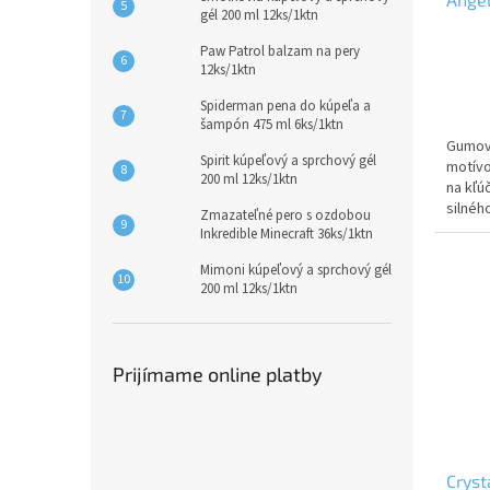
gél 200 ml 12ks/1ktn
Paw Patrol balzam na pery
12ks/1ktn
Spiderman pena do kúpeľa a
šampón 475 ml 6ks/1ktn
Gumová
Spirit kúpeľový a sprchový gél
motívo
200 ml 12ks/1ktn
na kľú
silnéh
Zmazateľné pero s ozdobou
pripev
Inkredible Minecraft 36ks/1ktn
Mimoni kúpeľový a sprchový gél
200 ml 12ks/1ktn
Prijímame online platby
Cryst