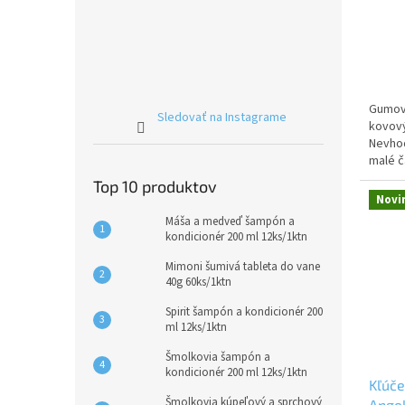
Gumová
Sledovať na Instagrame
kovový
Nevhod
malé č
Top 10 produktov
Novi
Máša a medveď šampón a
kondicionér 200 ml 12ks/1ktn
Mimoni šumivá tableta do vane
40g 60ks/1ktn
Spirit šampón a kondicionér 200
ml 12ks/1ktn
Šmolkovia šampón a
kondicionér 200 ml 12ks/1ktn
Kľúče
Šmolkovia kúpeľový a sprchový
Ange