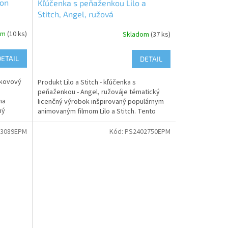
mon
Kľúčenka s peňaženkou Lilo a
Stitch, Angel, ružová
om
(10 ks)
Skladom
(37 ks)
DETAIL
DETAIL
 kovový
Produkt Lilo a Stitch - kľúčenka s
peňaženkou - Angel, ružováje tématický
na
licenčný výrobok inšpirovaný populárnym
ný
animovaným filmom Lilo a Stitch. Tento
a...
produkt kombinuje...
03089EPM
Kód:
PS2402750EPM