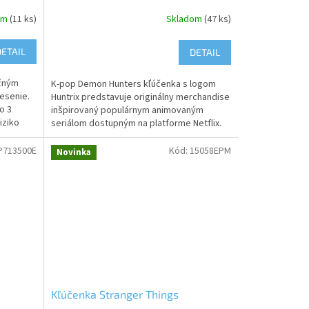
om
(11 ks)
Skladom
(47 ks)
DETAIL
DETAIL
nčným
K-pop Demon Hunters kľúčenka s logom
esenie.
Huntrix predstavuje originálny merchandise
o 3
inšpirovaný populárnym animovaným
iziko
seriálom dostupným na platforme Netflix.
Kľúčenka je vyrobená z...
P713500E
Kód:
15058EPM
Novinka
Kľúčenka Stranger Things