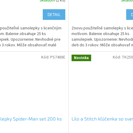
Skladom
(2 ks)
Sklad
DETAIL
použiteľné samolepky s licenčným
Znovu použiteľné samolepky s li
m. Balenie obsahuje 25 ks
motívom. Balenie obsahuje 25 ks
piek. Upozornenie: Nevhodné pre
samolepiek. Upozornenie: Nevhod
o 3 rokov. Môže obsahovať malé
deti do 3 rokov. Môže obsahovať 
hrozí riziko udusenia
časti, hrozí riziko udusenia
Kód:
PS7488E
Kód:
TK250
Novinka
epky Spider-Man set 200 ks
Lilo a Stitch kľúčenka so sv