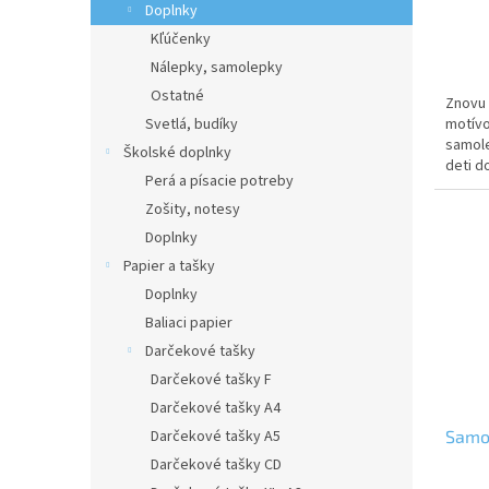
v
Doplnky
Kľúčenky
Nálepky, samolepky
Ostatné
Znovu 
motívo
Svetlá, budíky
samole
Školské doplnky
deti d
Perá a písacie potreby
časti, 
Zošity, notesy
Doplnky
Papier a tašky
Doplnky
Baliaci papier
Darčekové tašky
Darčekové tašky F
Darčekové tašky A4
Darčekové tašky A5
Samol
Darčekové tašky CD