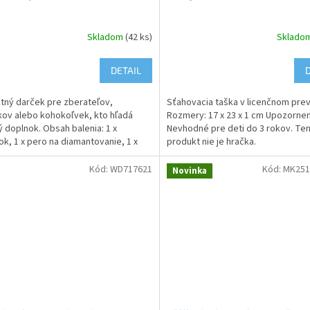
Skladom
(42 ks)
Sklado
DETAIL
tný darček pre zberateľov,
Sťahovacia taška v licenčnom pre
kov alebo kohokoľvek, kto hľadá
Rozmery: 17 x 23 x 1 cm Upozornen
ý doplnok. Obsah balenia: 1 x
Nevhodné pre deti do 3 rokov. Te
ok, 1 x pero na diamantovanie, 1 x
produkt nie je hračka.
 na diamanty, 1 x gél,...
Kód:
WD717621
Kód:
MK251
Novinka