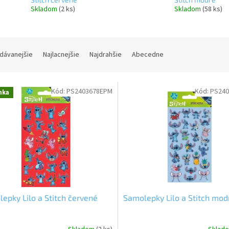
Skladom
(2 ks)
Skladom
(58 ks)
dávanejšie
Najlacnejšie
Najdrahšie
Abecedne
Kód:
PS2403678EPM
Kód:
PS24
nka
epky Lilo a Stitch červené
Samolepky Lilo a Stitch mod