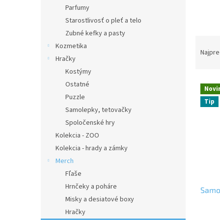
Parfumy
Starostlivosť o pleť a telo
Zubné kefky a pasty
R
Kozmetika
a
Najpre
Hračky
d
Kostýmy
e
V
n
Ostatné
Novi
ý
i
Puzzle
Tip
p
e
Samolepky, tetovačky
i
p
Spoločenské hry
s
r
Kolekcia - ZOO
p
o
r
d
Kolekcia - hrady a zámky
o
u
Merch
d
k
Fľaše
u
t
Hrnčeky a poháre
Samol
k
o
Misky a desiatové boxy
t
v
Hračky
o