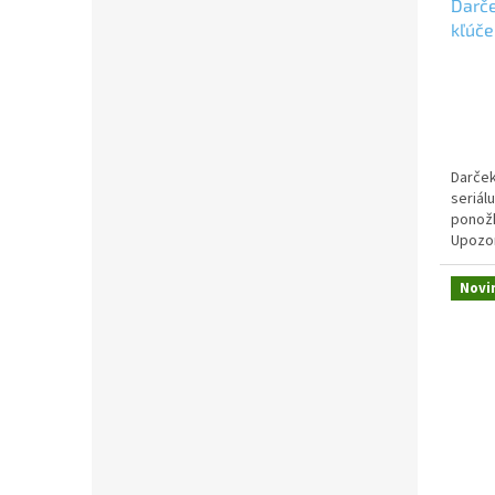
Darč
kľúč
Darček
seriál
ponožk
Upozor
rokov.
Novi