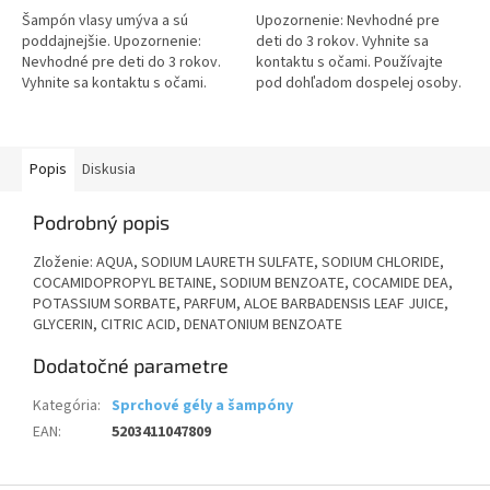
Šampón vlasy umýva a sú
Upozornenie: Nevhodné pre
poddajnejšie. Upozornenie:
deti do 3 rokov. Vyhnite sa
Nevhodné pre deti do 3 rokov.
kontaktu s očami. Používajte
Vyhnite sa kontaktu s očami.
pod dohľadom dospelej osoby.
Používajte pod dohľadom
Len na vonkajšie použitie. Návod
dospelej osoby. Len na
na použitie: Naneste na vlhkú...
vonkajšie...
Popis
Diskusia
Podrobný popis
Zloženie: AQUA, SODIUM LAURETH SULFATE, SODIUM CHLORIDE,
COCAMIDOPROPYL BETAINE, SODIUM BENZOATE, COCAMIDE DEA,
POTASSIUM SORBATE, PARFUM, ALOE BARBADENSIS LEAF JUICE,
GLYCERIN, CITRIC ACID, DENATONIUM BENZOATE
Dodatočné parametre
Kategória
:
Sprchové gély a šampóny
EAN
:
5203411047809