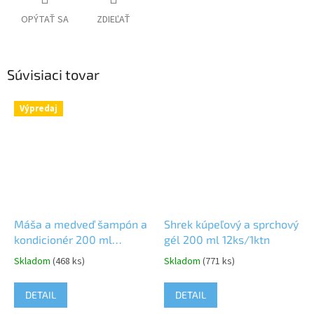
OPÝTAŤ SA
ZDIEĽAŤ
Súvisiaci tovar
Výpredaj
Máša a medveď šampón a
Shrek kúpeľový a sprchový
kondicionér 200 ml
gél 200 ml 12ks/1ktn
12ks/1ktn
Skladom
(468 ks)
Skladom
(771 ks)
DETAIL
DETAIL