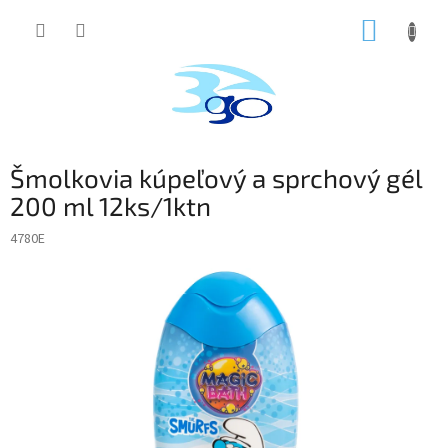
Prejsť
NÁKUP
na
obsah
KOŠÍK
Šmolkovia kúpeľový a sprchový gél
200 ml 12ks/1ktn
4780E