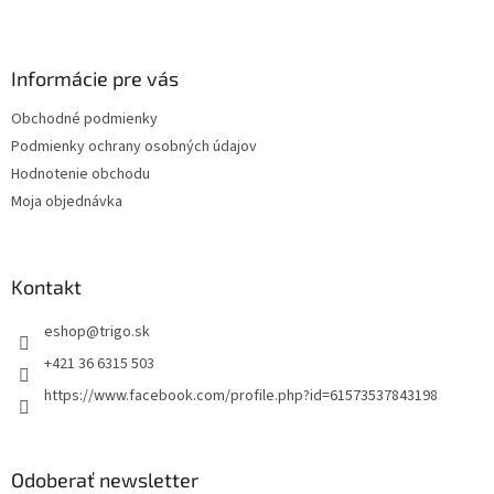
Z
á
p
ä
Informácie pre vás
t
Obchodné podmienky
i
Podmienky ochrany osobných údajov
e
Hodnotenie obchodu
Moja objednávka
Kontakt
eshop
@
trigo.sk
+421 36 6315 503
https://www.facebook.com/profile.php?id=61573537843198
Odoberať newsletter