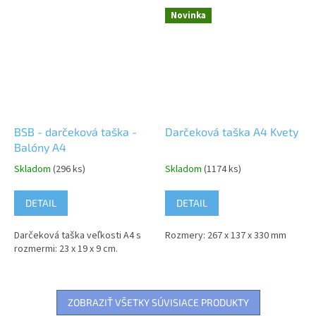
Novinka
BSB - darčeková taška -
Darčeková taška A4 Kvety
Balóny A4
Skladom
(296 ks)
Skladom
(1174 ks)
DETAIL
DETAIL
Darčeková taška veľkosti A4 s
Rozmery: 267 x 137 x 330 mm
rozmermi: 23 x 19 x 9 cm.
ZOBRAZIŤ VŠETKY SÚVISIACE PRODUKTY