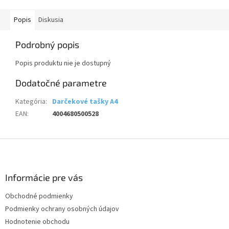
Popis
Diskusia
Podrobný popis
Popis produktu nie je dostupný
Dodatočné parametre
Kategória
:
Darčekové tašky A4
EAN
:
4004680500528
Z
á
p
ä
Informácie pre vás
t
Obchodné podmienky
i
Podmienky ochrany osobných údajov
e
Hodnotenie obchodu