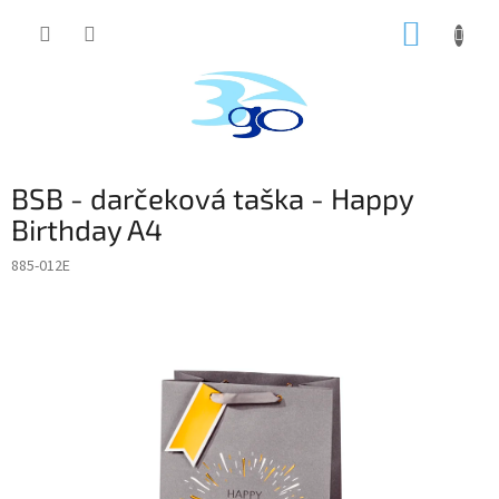
Prejsť
NÁKUP
na
obsah
KOŠÍK
BSB - darčeková taška - Happy
Birthday A4
885-012E