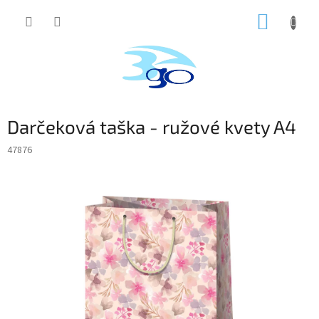
Prejsť
NÁKUP
na
obsah
KOŠÍK
Darčeková taška - ružové kvety A4
47876