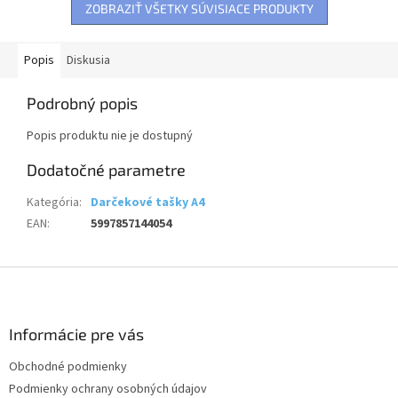
ZOBRAZIŤ VŠETKY SÚVISIACE PRODUKTY
Popis
Diskusia
Podrobný popis
Popis produktu nie je dostupný
Dodatočné parametre
Kategória
:
Darčekové tašky A4
EAN
:
5997857144054
Z
á
p
ä
Informácie pre vás
t
Obchodné podmienky
i
Podmienky ochrany osobných údajov
e