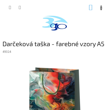
Prejsť
NÁKUP
na
obsah
KOŠÍK
Darčeková taška - farebné vzory A5
49324