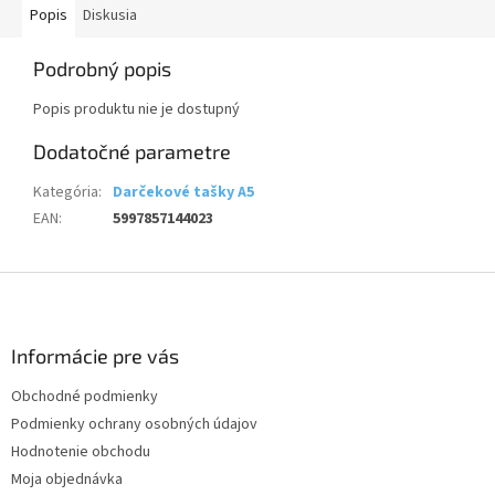
Popis
Diskusia
Podrobný popis
Popis produktu nie je dostupný
Dodatočné parametre
Kategória
:
Darčekové tašky A5
EAN
:
5997857144023
Z
á
p
ä
Informácie pre vás
t
Obchodné podmienky
i
Podmienky ochrany osobných údajov
e
Hodnotenie obchodu
Moja objednávka