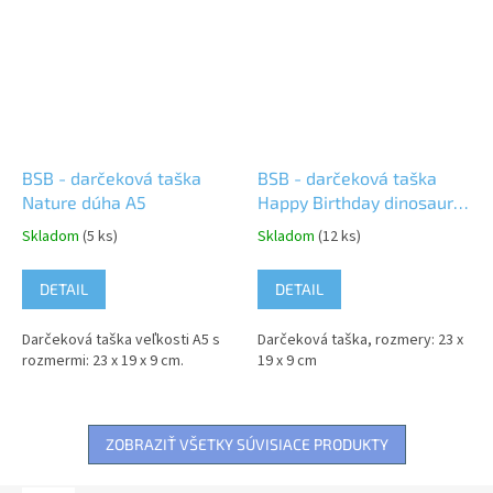
BSB - darčeková taška
BSB - darčeková taška
Nature dúha A5
Happy Birthday dinosaury
A5
Skladom
(5 ks)
Skladom
(12 ks)
DETAIL
DETAIL
Darčeková taška veľkosti A5 s
Darčeková taška, rozmery: 23 x
rozmermi: 23 x 19 x 9 cm.
19 x 9 cm
ZOBRAZIŤ VŠETKY SÚVISIACE PRODUKTY