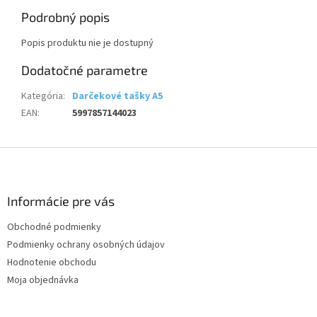
Podrobný popis
Popis produktu nie je dostupný
Dodatočné parametre
Kategória
:
Darčekové tašky A5
EAN
:
5997857144023
Z
á
p
ä
Informácie pre vás
t
Obchodné podmienky
i
Podmienky ochrany osobných údajov
e
Hodnotenie obchodu
Moja objednávka