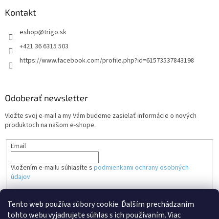
Kontakt
eshop
@
trigo.sk
+421 36 6315 503
https://www.facebook.com/profile.php?id=61573537843198
Odoberať newsletter
Vložte svoj e-mail a my Vám budeme zasielať informácie o nových
produktoch na našom e-shope.
Email
Vložením e-mailu súhlasíte s
podmienkami ochrany osobných
údajov
PRIHLÁSIŤ SA
Tento web používa súbory cookie. Ďalším prechádzaním
tohto webu vyjadrujete súhlas s ich používaním. Viac