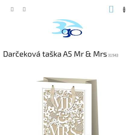
Prejsť
NÁKUP
na
obsah
KOŠÍK
Darčeková taška A5 Mr & Mrs
31943