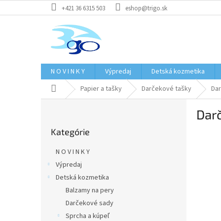
Prejsť
+421 36 6315 503
eshop@trigo.sk
na
obsah
N O V I N K Y
Výpredaj
Detská kozmetika
Domov
Papier a tašky
Darčekové tašky
Dar
B
Dar
o
Preskočiť
č
Kategórie
kategórie
n
ý
N O V I N K Y
p
Výpredaj
a
Detská kozmetika
n
e
Balzamy na pery
l
Darčekové sady
Sprcha a kúpeľ