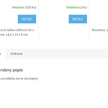
Skladom
(335 ks)
Skladom
(2 ks)
DETAIL
DETAIL
ová taška veľkosti CD s
Rozmery: 1
mi: 14,5 x 15 x 6 cm.
s
Diskusia
robný popis
s produktu nie je dostupný