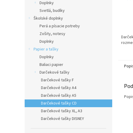
Doplnky
Svetlá, budíky
Školské doplnky
Perá a písacie potreby
Zošity, notesy
Darček
Doplnky
rozmer
Papier a tašky
Doplnky
Baliaci papier
Popi
Darčekové tašky
Darčekové tašky F
Pod
Darčekové tašky A4
Darčekové tašky A5
Popi
Darčekové tašky CD
Darčekové tašky XL, A3
Darčekové tašky DISNEY