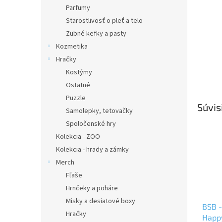
Parfumy
Starostlivosť o pleť a telo
Zubné kefky a pasty
Kozmetika
Hračky
Kostýmy
Ostatné
Puzzle
Súvis
Samolepky, tetovačky
Spoločenské hry
Kolekcia - ZOO
Kolekcia - hrady a zámky
Merch
Fľaše
Hrnčeky a poháre
Misky a desiatové boxy
BSB -
Hračky
Happy