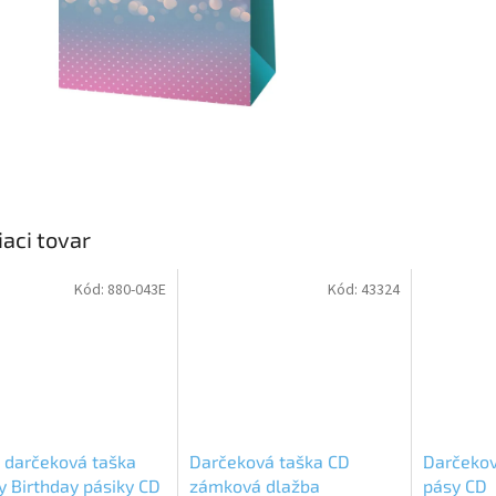
iaci tovar
Kód:
880-043E
Kód:
43324
 darčeková taška
Darčeková taška CD
Darčekov
 Birthday pásiky CD
zámková dlažba
pásy CD