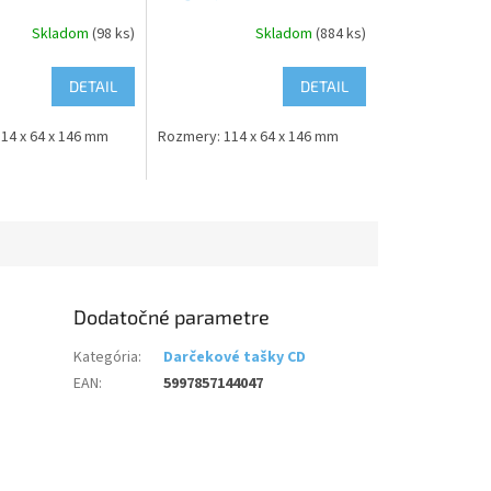
Skladom
(98 ks)
Skladom
(884 ks)
DETAIL
DETAIL
14 x 64 x 146 mm
Rozmery: 114 x 64 x 146 mm
Dodatočné parametre
Kategória
:
Darčekové tašky CD
EAN
:
5997857144047