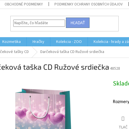
OBCHODNÉ PODMIENKY
PODMIENKY OCHRANY OSOBNÝCH ÚDAJOV
HĽADAŤ
Kozmetika
Hračky
Kolekcia - ZOO
Kolekcia - hrady a z
čekové tašky CD
Darčeková taška CD Ružové srdiečka
čeková taška CD Ružové srdiečka
48528
Skla
Rozmery
TLAČ