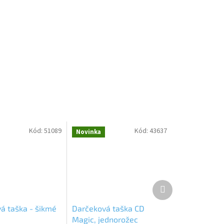
Kód:
51089
Kód:
43637
Novinka
Ďalší
produkt
á taška - šikmé
Darčeková taška CD
Magic, jednorožec