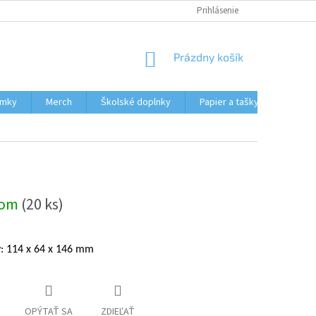
HODNOTENIE OBCHODU
MOJA OBJEDNÁVKA
Prihlásenie
NÁKUPNÝ
Prázdny košík
KOŠÍK
ámky
Merch
Školské doplnky
Papier a tašky
Obcho
dom
(20 ks)
: 114 x 64 x 146 mm
OPÝTAŤ SA
ZDIEĽAŤ