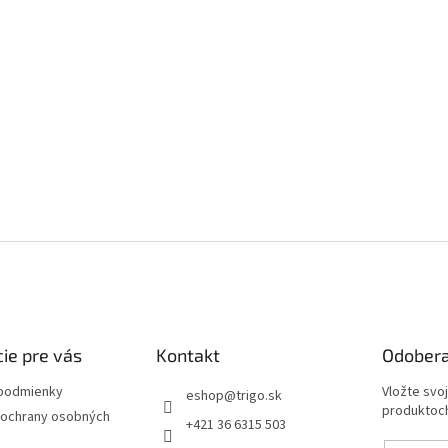
ie pre vás
Kontakt
Odobera
podmienky
Vložte svo
eshop
@
trigo.sk
produktoch
ochrany osobných
+421 36 6315 503