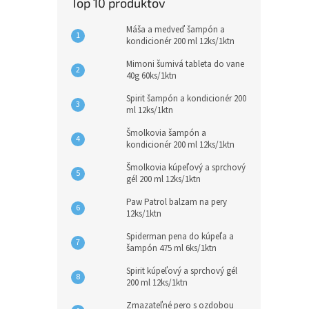
Top 10 produktov
Máša a medveď šampón a
kondicionér 200 ml 12ks/1ktn
Mimoni šumivá tableta do vane
40g 60ks/1ktn
Spirit šampón a kondicionér 200
ml 12ks/1ktn
Šmolkovia šampón a
kondicionér 200 ml 12ks/1ktn
Šmolkovia kúpeľový a sprchový
gél 200 ml 12ks/1ktn
Paw Patrol balzam na pery
12ks/1ktn
Spiderman pena do kúpeľa a
šampón 475 ml 6ks/1ktn
Spirit kúpeľový a sprchový gél
200 ml 12ks/1ktn
Zmazateľné pero s ozdobou