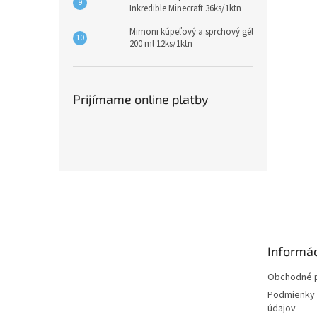
Inkredible Minecraft 36ks/1ktn
Mimoni kúpeľový a sprchový gél
200 ml 12ks/1ktn
Prijímame online platby
Z
á
p
ä
t
Informác
i
e
Obchodné 
Podmienky 
údajov