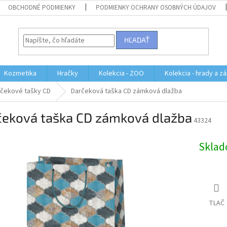
OBCHODNÉ PODMIENKY
PODMIENKY OCHRANY OSOBNÝCH ÚDAJOV
HĽADAŤ
Kozmetika
Hračky
Kolekcia - ZOO
Kolekcia - hrady a z
čekové tašky CD
Darčeková taška CD zámková dlažba
čeková taška CD zámková dlažba
43324
Skla
TLAČ