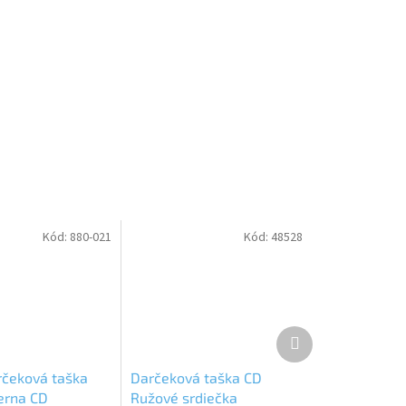
Kód:
880-021
Kód:
48528
Ďalší
produkt
rčeková taška
Darčeková taška CD
erna CD
Ružové srdiečka