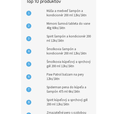
Top 10 produktov
Máša a medveď šampón a
kondicionér 200 ml 12ks/1ktn
Mimoni šumivá tableta do vane
40g 60ks/1ktn
Spirit šampón a kondicionér 200
ml 12ks/1ktn
Šmolkovia šampón a
kondicionér 200 ml 12ks/1ktn
Šmolkovia kúpeľový a sprchový
gél 200 ml 12ks/1ktn
Paw Patrol balzam na pery
12ks/1ktn
Spiderman pena do kúpeľa a
šampón 475 ml 6ks/1ktn
Spirit kúpeľový a sprchový gél
200 ml 12ks/1ktn
Zmazateľné pero s ozdobou