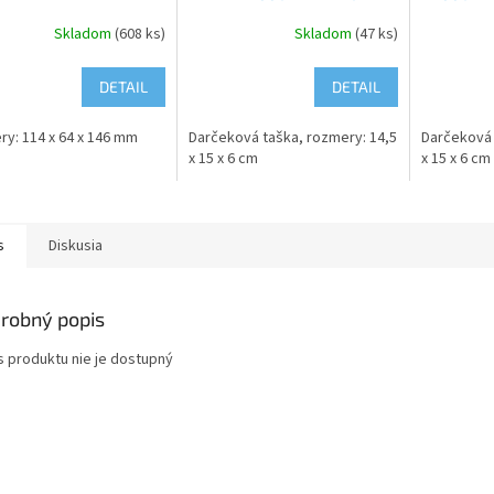
Skladom
(608 ks)
Skladom
(47 ks)
DETAIL
DETAIL
y: 114 x 64 x 146 mm
Darčeková taška, rozmery: 14,5
Darčeková 
x 15 x 6 cm
x 15 x 6 cm
s
Diskusia
robný popis
s produktu nie je dostupný