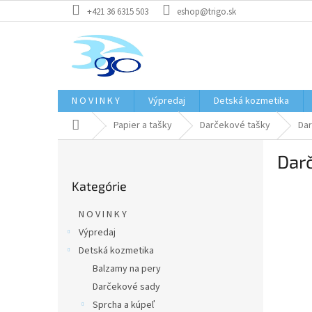
Prejsť
+421 36 6315 503
eshop@trigo.sk
na
obsah
N O V I N K Y
Výpredaj
Detská kozmetika
Domov
Papier a tašky
Darčekové tašky
Dar
B
Dar
o
Preskočiť
č
Kategórie
kategórie
n
ý
N O V I N K Y
p
Výpredaj
a
Detská kozmetika
n
e
Balzamy na pery
l
Darčekové sady
Sprcha a kúpeľ