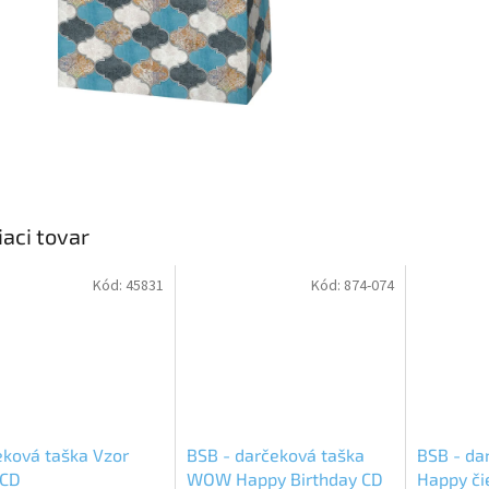
iaci tovar
Kód:
45831
Kód:
874-074
ková taška Vzor
BSB - darčeková taška
BSB - da
 CD
WOW Happy Birthday CD
Happy či