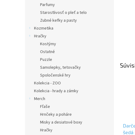
Parfumy
Starostlivosť o pleť a telo
Zubné kefky a pasty
Kozmetika
Hračky
Kostýmy
Ostatné
Puzzle
Súvis
Samolepky, tetovačky
Spoločenské hry
Kolekcia - ZOO
Kolekcia - hrady a zámky
Merch
Fľaše
Hrnčeky a poháre
Misky a desiatové boxy
Darče
Hračky
šedá