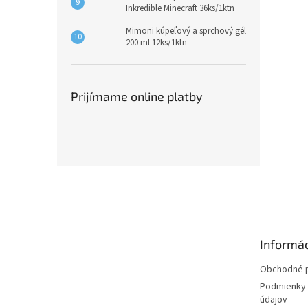
Inkredible Minecraft 36ks/1ktn
Mimoni kúpeľový a sprchový gél
200 ml 12ks/1ktn
Prijímame online platby
Z
á
p
ä
t
Informác
i
e
Obchodné 
Podmienky 
údajov