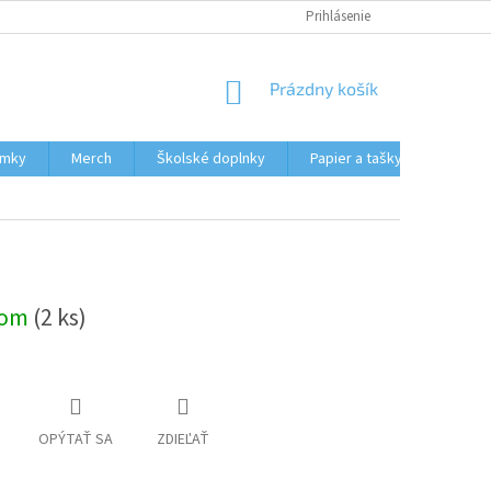
HODNOTENIE OBCHODU
MOJA OBJEDNÁVKA
Prihlásenie
NÁKUPNÝ
Prázdny košík
KOŠÍK
ámky
Merch
Školské doplnky
Papier a tašky
Obcho
dom
(2 ks)
OPÝTAŤ SA
ZDIEĽAŤ