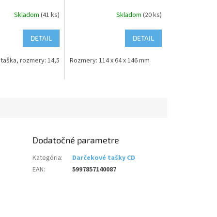
Skladom
(41 ks)
Skladom
(20 ks)
DETAIL
DETAIL
taška, rozmery: 14,5
Rozmery: 114 x 64 x 146 mm
Dodatočné parametre
Kategória
:
Darčekové tašky CD
EAN
:
5997857140087