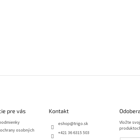
ie pre vás
Kontakt
Odobera
podmienky
Vložte svo
eshop
@
trigo.sk
produktoch
ochrany osobných
+421 36 6315 503