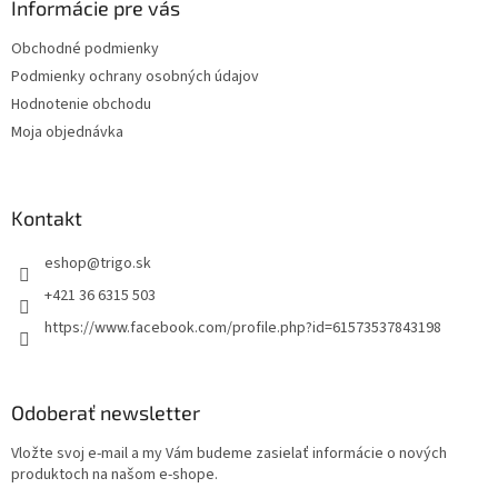
ä
Informácie pre vás
t
Obchodné podmienky
i
Podmienky ochrany osobných údajov
e
Hodnotenie obchodu
Moja objednávka
Kontakt
eshop
@
trigo.sk
+421 36 6315 503
https://www.facebook.com/profile.php?id=61573537843198
Odoberať newsletter
Vložte svoj e-mail a my Vám budeme zasielať informácie o nových
produktoch na našom e-shope.