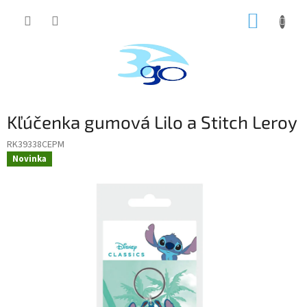
Prejsť
NÁKUP
na
obsah
KOŠÍK
Kľúčenka gumová Lilo a Stitch Leroy
RK39338CEPM
Novinka