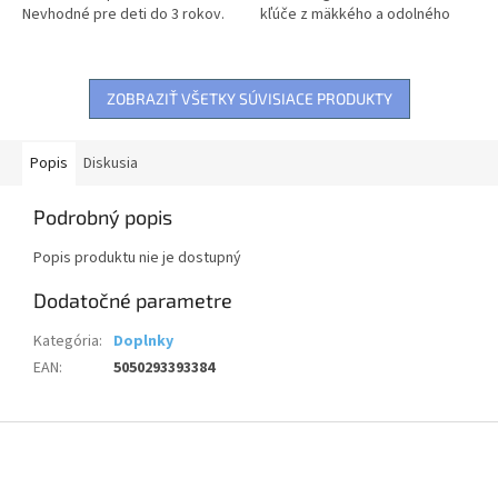
Nevhodné pre deti do 3 rokov.
kľúče z mäkkého a odolného
Obsahuje malé časti, hrozí riziko
5mm silného PVC s kovovým
udusenia.
krúžkom. Ideálne na pripevnenie
na kľúče,...
ZOBRAZIŤ VŠETKY SÚVISIACE PRODUKTY
Popis
Diskusia
Podrobný popis
Popis produktu nie je dostupný
Dodatočné parametre
Kategória
:
Doplnky
EAN
:
5050293393384
Z
á
p