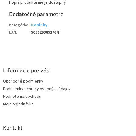
Popis produktu nie je dostupný
Dodatočné parametre
Kategória
:
Doplnky
EAN
:
5050293651484
Z
á
p
ä
Informácie pre vás
t
Obchodné podmienky
i
Podmienky ochrany osobných údajov
e
Hodnotenie obchodu
Moja objednávka
Kontakt