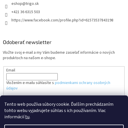
eshop
@
trigo.sk
+421 36 6315 503
https://www.facebook.com/profile.php?id=61573537843198
Odoberať newsletter
Vložte svoj e-mail a my Vám budeme zasielať informácie o nových
produktoch na našom e-shope.
Email
Vložením e-mailu súhlasíte s
podmienkami ochrany osobných
údajov
PRIHLÁSIŤ SA
Tento web používa súbory cookie. Ďalším prechádzaním
tohto webu vyjadrujete súhlas s ich používaním. Viac
informácií
tu
.