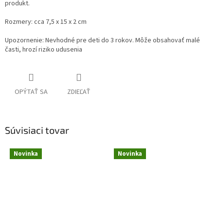
produkt.
Rozmery: cca 7,5 x 15 x 2 cm
Upozornenie: Nevhodné pre deti do 3 rokov. Môže obsahovať malé
časti, hrozí riziko udusenia
OPÝTAŤ SA
ZDIEĽAŤ
Súvisiaci tovar
Novinka
Novinka