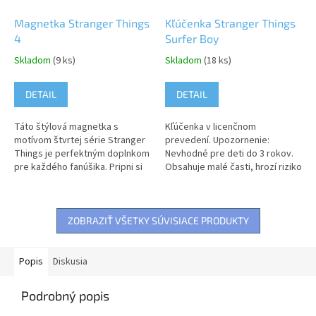
Magnetka Stranger Things
Kľúčenka Stranger Things
4
Surfer Boy
Skladom
(9 ks)
Skladom
(18 ks)
DETAIL
DETAIL
Táto štýlová magnetka s
Kľúčenka v licenčnom
motívom štvrtej série Stranger
prevedení. Upozornenie:
Things je perfektným doplnkom
Nevhodné pre deti do 3 rokov.
pre každého fanúšika. Pripni si
Obsahuje malé časti, hrozí riziko
ju na chladničku, na nástenku
udusenia.
alebo na...
ZOBRAZIŤ VŠETKY SÚVISIACE PRODUKTY
Popis
Diskusia
Podrobný popis