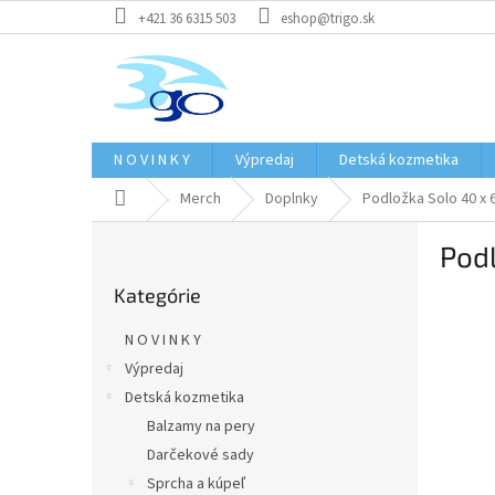
Prejsť
+421 36 6315 503
eshop@trigo.sk
na
obsah
N O V I N K Y
Výpredaj
Detská kozmetika
Domov
Merch
Doplnky
Podložka Solo 40 x 
B
Pod
o
Preskočiť
č
Kategórie
kategórie
n
ý
N O V I N K Y
p
Výpredaj
a
Detská kozmetika
n
e
Balzamy na pery
l
Darčekové sady
Sprcha a kúpeľ