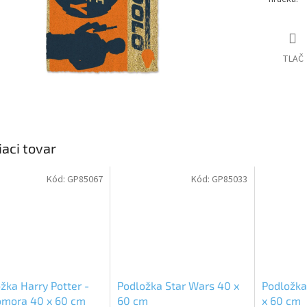
TLAČ
iaci tovar
Kód:
GP85067
Kód:
GP85033
žka Harry Potter -
Podložka Star Wars 40 x
Podložka
omora 40 x 60 cm
60 cm
x 60 cm