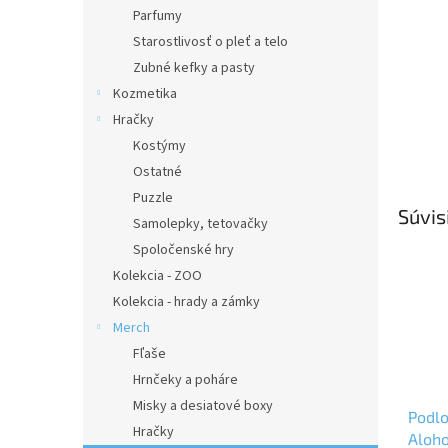
Parfumy
Starostlivosť o pleť a telo
Zubné kefky a pasty
Kozmetika
Hračky
Kostýmy
Ostatné
Puzzle
Súvis
Samolepky, tetovačky
Spoločenské hry
Kolekcia - ZOO
Kolekcia - hrady a zámky
Merch
Fľaše
Hrnčeky a poháre
Misky a desiatové boxy
Podlo
Hračky
Aloh