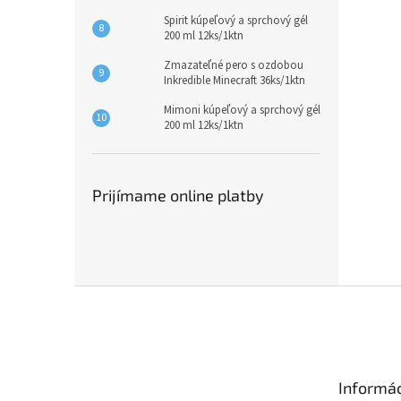
Spirit kúpeľový a sprchový gél
200 ml 12ks/1ktn
Zmazateľné pero s ozdobou
Inkredible Minecraft 36ks/1ktn
Mimoni kúpeľový a sprchový gél
200 ml 12ks/1ktn
Prijímame online platby
Z
á
p
ä
t
Informác
i