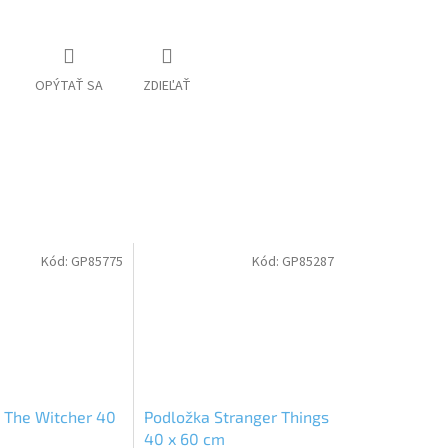
OPÝTAŤ SA
ZDIEĽAŤ
Kód:
GP85775
Kód:
GP85287
 The Witcher 40
Podložka Stranger Things
40 x 60 cm