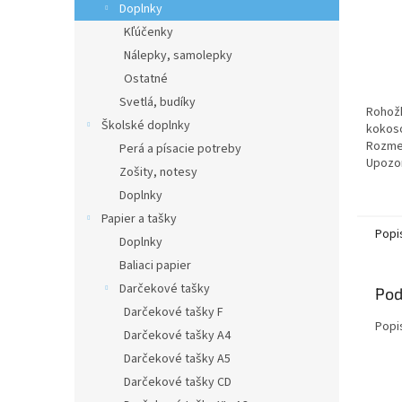
Doplnky
Kľúčenky
Nálepky, samolepky
Ostatné
Svetlá, budíky
Rohožk
Školské doplnky
kokoso
Rozmer
Perá a písacie potreby
Upozo
Zošity, notesy
deti d
Doplnky
nie je 
Papier a tašky
Popi
Doplnky
Baliaci papier
Darčekové tašky
Pod
Darčekové tašky F
Popi
Darčekové tašky A4
Darčekové tašky A5
Darčekové tašky CD