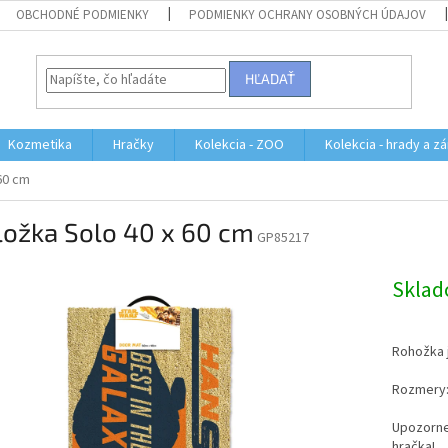
OBCHODNÉ PODMIENKY
PODMIENKY OCHRANY OSOBNÝCH ÚDAJOV
HĽADAŤ
Kozmetika
Hračky
Kolekcia - ZOO
Kolekcia - hrady a z
60 cm
ložka Solo 40 x 60 cm
GP85217
Skla
Rohožka 
Rozmery:
Upozornen
hračka!