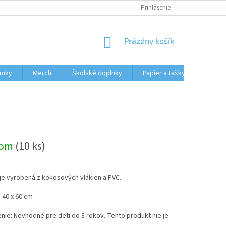
HODNOTENIE OBCHODU
MOJA OBJEDNÁVKA
Prihlásenie
NÁKUPNÝ
Prázdny košík
KOŠÍK
ámky
Merch
Školské doplnky
Papier a tašky
Obcho
dom
(10 ks)
je vyrobená z kokosových vlákien a PVC.
 40 x 60 cm
ie: Nevhodné pre deti do 3 rokov. Tento produkt nie je