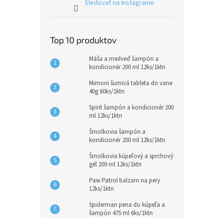
Sledovať na Instagrame
Top 10 produktov
Máša a medveď šampón a
kondicionér 200 ml 12ks/1ktn
Mimoni šumivá tableta do vane
40g 60ks/1ktn
Spirit šampón a kondicionér 200
ml 12ks/1ktn
Šmolkovia šampón a
kondicionér 200 ml 12ks/1ktn
Šmolkovia kúpeľový a sprchový
gél 200 ml 12ks/1ktn
Paw Patrol balzam na pery
12ks/1ktn
Spiderman pena do kúpeľa a
šampón 475 ml 6ks/1ktn