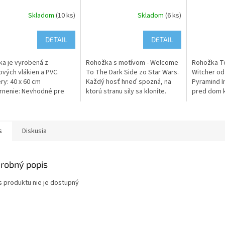
Skladom
(10 ks)
Skladom
(6 ks)
DETAIL
DETAIL
a je vyrobená z
Rohožka s motívom - Welcome
Rohožka To
vých vlákien a PVC.
To The Dark Side zo Star Wars.
Witcher od
y: 40 x 60 cm
Každý hosť hneď spozná, na
Pyramind In
rnenie: Nevhodné pre
ktorú stranu sily sa kloníte.
pred dom 
o 3 rokov. Tento produkt
Rohožka bude skvelým
Zaklínača. 
hračka!
doplnkom každých vchodových
veľa vydrž
dverí....
spodnú...
s
Diskusia
robný popis
s produktu nie je dostupný