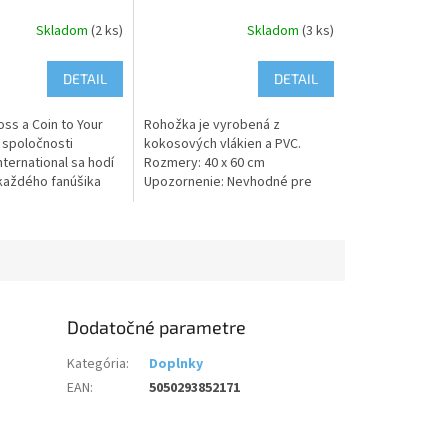
Skladom
(2 ks)
Skladom
(3 ks)
DETAIL
DETAIL
ss a Coin to Your
Rohožka je vyrobená z
 spoločnosti
kokosových vlákien a PVC.
ternational sa hodí
Rozmery: 40 x 60 cm
každého fanúšika
Upozornenie: Nevhodné pre
Je naozaj odolná,
deti do 3 rokov. Tento produkt
í a má protišmykovú
nie je hračka!
Dodatočné parametre
Kategória
:
Doplnky
EAN
:
5050293852171