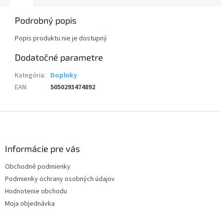
Podrobný popis
Popis produktu nie je dostupný
Dodatočné parametre
Kategória
:
Doplnky
EAN
:
5050293474892
Z
á
p
ä
Informácie pre vás
t
Obchodné podmienky
i
Podmienky ochrany osobných údajov
e
Hodnotenie obchodu
Moja objednávka