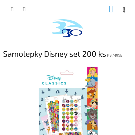
Prejsť
NÁKUP
na
obsah
KOŠÍK
Samolepky Disney set 200 ks
PS7489E