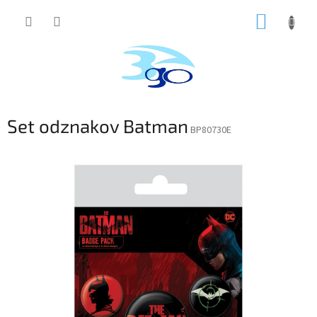
Prejsť
NÁKUP
na
obsah
KOŠÍK
Set odznakov Batman
BP80730E