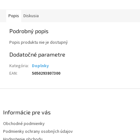
časti, hrozí riziko udusenia.
Upozornenie: Nevhodné pre...
Popis
Diskusia
Podrobný popis
Popis produktu nie je dostupný
Dodatočné parametre
Kategória
:
Doplnky
EAN
:
5050293807300
Z
á
p
ä
Informácie pre vás
t
Obchodné podmienky
i
Podmienky ochrany osobných údajov
e
Hodnotenie obchodu