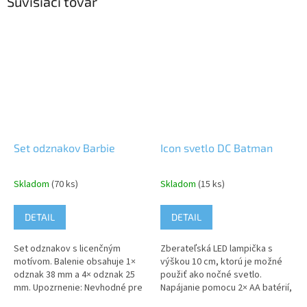
Súvisiaci tovar
Set odznakov Barbie
Icon svetlo DC Batman
Skladom
(70 ks)
Skladom
(15 ks)
DETAIL
DETAIL
Set odznakov s licenčným
Zberateľská LED lampička s
motívom. Balenie obsahuje 1×
výškou 10 cm, ktorú je možné
odznak 38 mm a 4× odznak 25
použiť ako nočné svetlo.
mm. Upozrnenie: Nevhodné pre
Napájanie pomocu 2× AA batérií,
deti do 3 rokov. Obsahuje malé
ktoré nie sú súčasťou balenia.