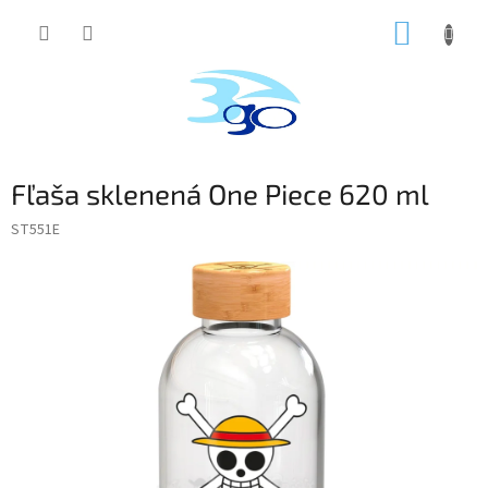
Prejsť
NÁKUP
na
obsah
KOŠÍK
Fľaša sklenená One Piece 620 ml
ST551E