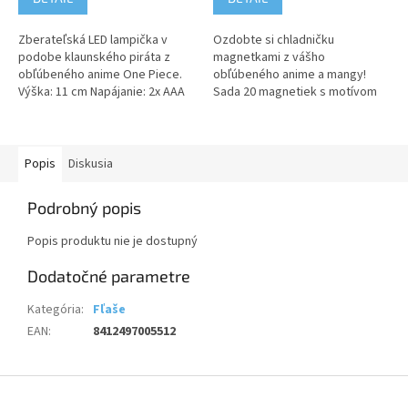
Zberateľská LED lampička v
Ozdobte si chladničku
podobe klaunského piráta z
magnetkami z vášho
obľúbeného anime One Piece.
obľúbeného anime a mangy!
Výška: 11 cm Napájanie: 2x AAA
Sada 20 magnetiek s motívom
batérie (nie sú súčasťou
One Piece vám pomôže štýlovo
balenia). Upozornenie:
vyzdobiť váš interiér.
Nevhodné...
Upozornenie: Nevhodné pre...
Popis
Diskusia
Podrobný popis
Popis produktu nie je dostupný
Dodatočné parametre
Kategória
:
Fľaše
EAN
:
8412497005512
Z
á