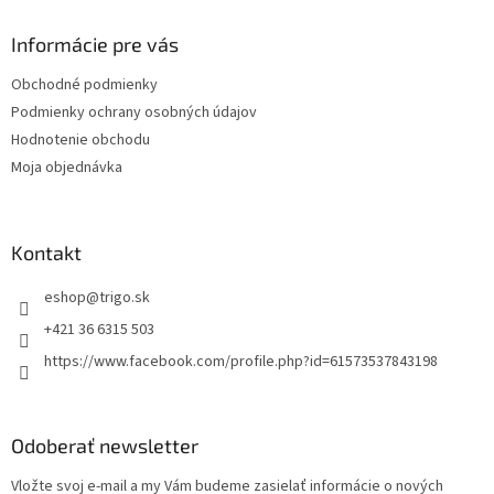
p
ä
Informácie pre vás
t
Obchodné podmienky
i
Podmienky ochrany osobných údajov
e
Hodnotenie obchodu
Moja objednávka
Kontakt
eshop
@
trigo.sk
+421 36 6315 503
https://www.facebook.com/profile.php?id=61573537843198
Odoberať newsletter
Vložte svoj e-mail a my Vám budeme zasielať informácie o nových