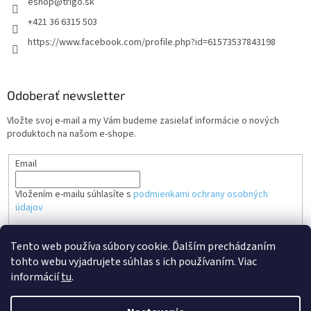
eshop
@
trigo.sk
+421 36 6315 503
https://www.facebook.com/profile.php?id=61573537843198
Odoberať newsletter
Vložte svoj e-mail a my Vám budeme zasielať informácie o nových
produktoch na našom e-shope.
Email
Vložením e-mailu súhlasíte s
podmienkami ochrany osobných
údajov
PRIHLÁSIŤ SA
Tento web používa súbory cookie. Ďalším prechádzaním
tohto webu vyjadrujete súhlas s ich používaním. Viac
informácií
tu
.