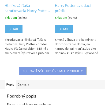
Hliníková fľaša
Harry Potter svietiaci
skrutkovacia Harry Potter
prútik
- Golden Magic, 815 ml
Skladom
(35 ks)
Skladom
(60 ks)
DETAIL
DETAIL
Skrutkovacia hliníková fľaša s
Skvelá zábava pre kúzelnícke
motívom Harry Potter - Golden
dobrodružstvo doma, na
Magic. Fľaša má objem 815 ml a
karnevale, pri hraní alebo ako
skutkovateľný uzáver s pútkom
doplnok ku kostýmu. Vyrobené
na zavesenie. Fľaša nie je
z kvalitného materiálu, ručne
vhodná do mikrovlnnej rúry...
maľovaná, s dôrazom na...
ZOBRAZIŤ VŠETKY SÚVISIACE PRODUKTY
Popis
Diskusia
Podrobný popis
Popis produktu nie je dostupný