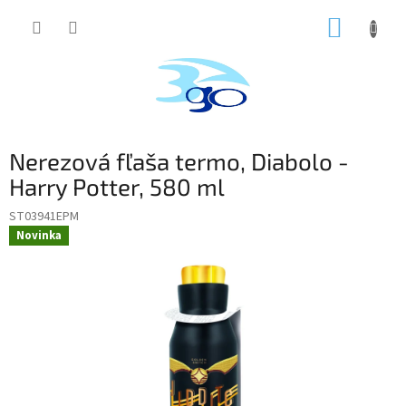
Prejsť
NÁKUP
na
obsah
KOŠÍK
Nerezová fľaša termo, Diabolo -
Harry Potter, 580 ml
ST03941EPM
Novinka