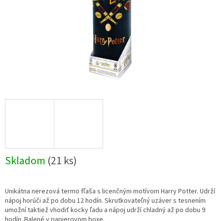
Skladom
(21 ks)
Unikátna nerezová termo fľaša s licenčným motívom Harry Potter. Udrží
nápoj horúči až po dobu 12 hodín. Skrutkovateľný uzáver s tesnením
umožní taktiež vhodiť kocky ľadu a nápoj udrží chladný až po dobu 9
hodín. Balené v papierovom boxe.