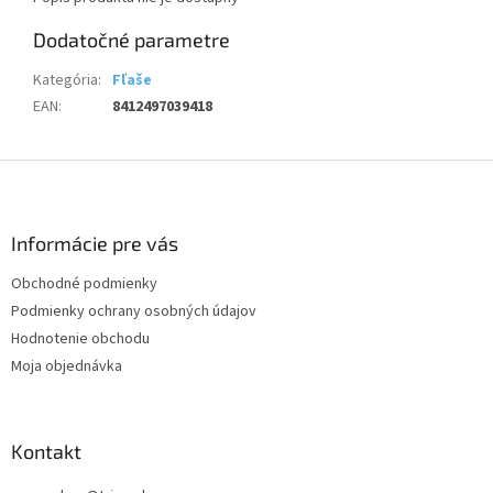
Dodatočné parametre
Kategória
:
Fľaše
EAN
:
8412497039418
Z
á
p
ä
Informácie pre vás
t
Obchodné podmienky
i
Podmienky ochrany osobných údajov
e
Hodnotenie obchodu
Moja objednávka
Kontakt