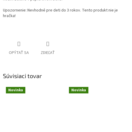
Upozornenie: Nevhodné pre deti do 3 rokov. Tento produkt nie je
hračka!
OPÝTAŤ SA
ZDIEĽAŤ
Súvisiaci tovar
Novinka
Novinka