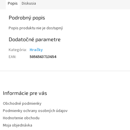
Popis
Diskusia
Podrobný popis
Popis produktu nie je dostupný
Dodatočné parametre
Kategória
:
Hračky
EAN
:
5056563713654
Z
á
p
ä
Informácie pre vás
t
Obchodné podmienky
i
Podmienky ochrany osobných údajov
e
Hodnotenie obchodu
Moja objednávka