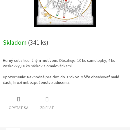
Skladom
(341 ks)
Herný set s licenčným motívom. Obsahuje: 10 ks samolepky, 4 ks
voskovky,16 ks hárkov s omaľovánkami.
Upozornenie: Nevhodné pre deti do 3 rokov. Môže obsahovať malé
časti, hrozí nebezpečenstvo udusenia.
OPÝTAŤ SA
ZDIEĽAŤ