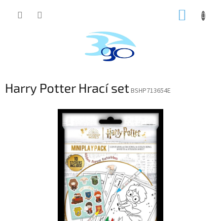
Prejsť
NÁKUP
na
obsah
KOŠÍK
Harry Potter Hrací set
BSHP713654E