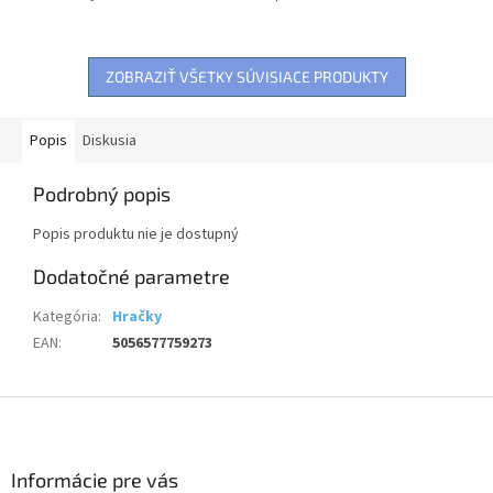
pláži alebo v bazéne bez
prívesok, 1 x pero na
starostí, že ich zničíte vodou.
diamantovanie, 1 x podnos na
Karty sú...
diamanty, 1 x gél,...
ZOBRAZIŤ VŠETKY SÚVISIACE PRODUKTY
Popis
Diskusia
Podrobný popis
Popis produktu nie je dostupný
Dodatočné parametre
Kategória
:
Hračky
EAN
:
5056577759273
Z
á
p
ä
Informácie pre vás