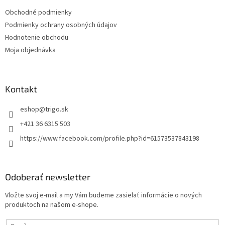
t
Obchodné podmienky
i
Podmienky ochrany osobných údajov
e
Hodnotenie obchodu
Moja objednávka
Kontakt
eshop
@
trigo.sk
+421 36 6315 503
https://www.facebook.com/profile.php?id=61573537843198
Odoberať newsletter
Vložte svoj e-mail a my Vám budeme zasielať informácie o nových
produktoch na našom e-shope.