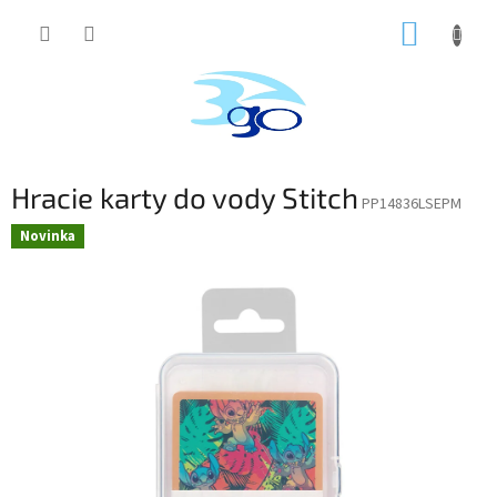
Prejsť
NÁKUP
na
obsah
KOŠÍK
Hracie karty do vody Stitch
PP14836LSEPM
Novinka