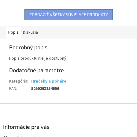
nie je hračka!
mikrovlnnej rúry....
ZOBRAZIŤ VŠETKY SÚVISIACE PRODUKTY
Popis
Diskusia
Podrobný popis
Popis produktu nie je dostupný
Dodatočné parametre
Kategória
:
Hrnčeky a poháre
EAN
:
5050293854656
Z
á
p
ä
Informácie pre vás
t