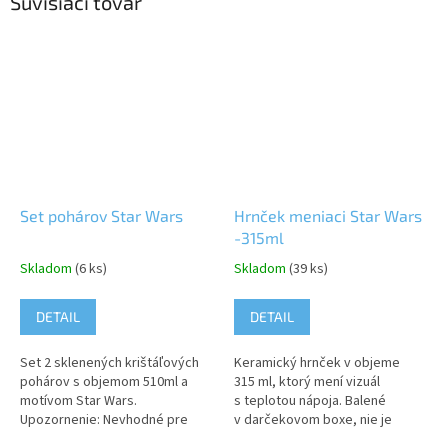
Súvisiaci tovar
Set pohárov Star Wars
Hrnček meniaci Star Wars
-315ml
Skladom
(6 ks)
Skladom
(39 ks)
DETAIL
DETAIL
Set 2 sklenených krištáľových
Keramický hrnček v objeme
pohárov s objemom 510ml a
315 ml, ktorý mení vizuál
motívom Star Wars.
s teplotou nápoja. Balené
Upozornenie: Nevhodné pre
v darčekovom boxe, nie je
deti do 3 rokov. Tento produkt
vhodný do umývačky riadu a