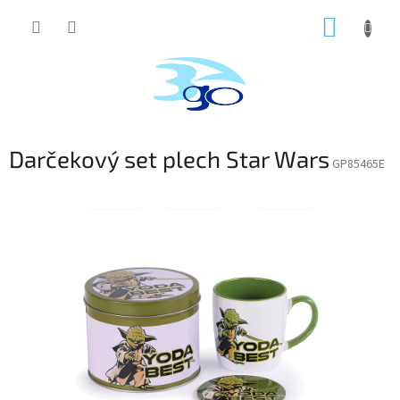
Prejsť
NÁKUP
na
obsah
KOŠÍK
Darčekový set plech Star Wars
GP85465E