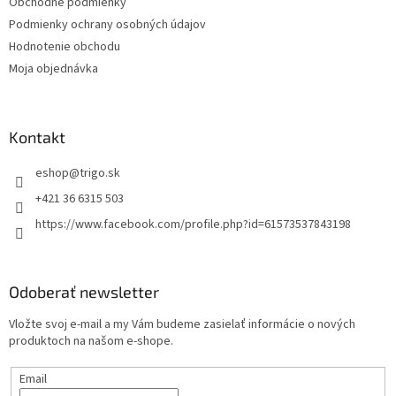
Obchodné podmienky
i
Podmienky ochrany osobných údajov
e
Hodnotenie obchodu
Moja objednávka
Kontakt
eshop
@
trigo.sk
+421 36 6315 503
https://www.facebook.com/profile.php?id=61573537843198
Odoberať newsletter
Vložte svoj e-mail a my Vám budeme zasielať informácie o nových
produktoch na našom e-shope.
Email