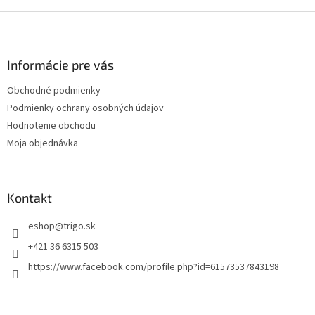
Z
á
p
ä
Informácie pre vás
t
Obchodné podmienky
i
Podmienky ochrany osobných údajov
e
Hodnotenie obchodu
Moja objednávka
Kontakt
eshop
@
trigo.sk
+421 36 6315 503
https://www.facebook.com/profile.php?id=61573537843198