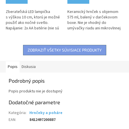
Zberateľská LED lampička
Keramický hrnček s objemom
s výškou 10 cm, ktorú je možné
575 ml, balený v darčekovom
použiť ako nočné svetlo.
boxe. Nie je vhodný do
Napájanie: 2x AA batérie (nie sú
umývačky riadu ani mikrovlnnej
súčasťou balenia). Upozornenie:
rúry. Upozornenie: Nevhodné
Nevhodné pre deti do 3...
pre deti do 3 rokov. Tento
produkt nie...
ZOBRAZIŤ VŠETKY SÚVISIACE PRODUKTY
Popis
Diskusia
Podrobný popis
Popis produktu nie je dostupný
Dodatočné parametre
Kategória
:
Hrnčeky a poháre
EAN
:
8412497200887