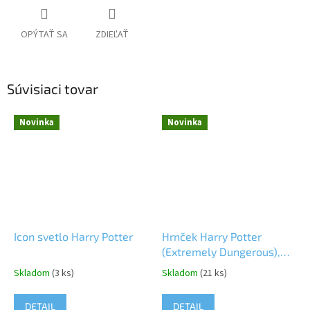
OPÝTAŤ SA
ZDIEĽAŤ
Súvisiaci tovar
Novinka
Novinka
Icon svetlo Harry Potter
Hrnček Harry Potter
(Extremely Dungerous),
575 ml
Skladom
(3 ks)
Skladom
(21 ks)
DETAIL
DETAIL