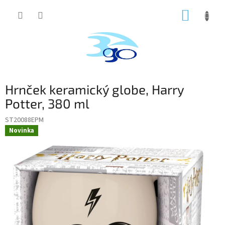
Prejsť
NÁKUP
na
obsah
KOŠÍK
Hrnček keramický globe, Harry
Potter, 380 ml
ST20088EPM
Novinka