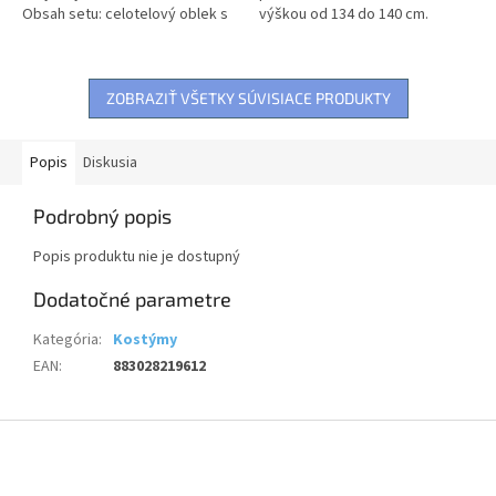
Obsah setu: celotelový oblek s
výškou od 134 do 140 cm.
plášťom...
Balenie obsahuje:...
ZOBRAZIŤ VŠETKY SÚVISIACE PRODUKTY
Popis
Diskusia
Podrobný popis
Popis produktu nie je dostupný
Dodatočné parametre
Kategória
:
Kostýmy
EAN
:
883028219612
Z
á
p