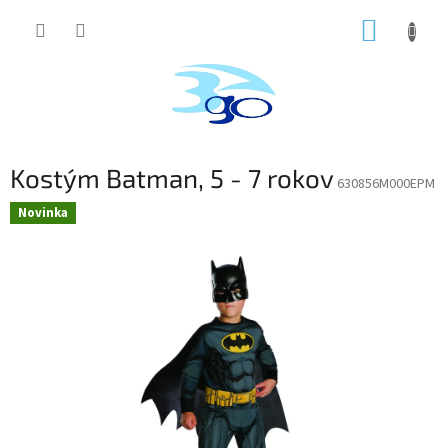
Prejsť
NÁKUP
na
obsah
KOŠÍK
Kostým Batman, 5 - 7 rokov
630856M000EPM
Novinka