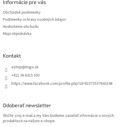
ä
Informácie pre vás
t
Obchodné podmienky
i
Podmienky ochrany osobných údajov
e
Hodnotenie obchodu
Moja objednávka
Kontakt
eshop
@
trigo.sk
+421 36 6315 503
https://www.facebook.com/profile.php?id=61573537843198
Odoberať newsletter
Vložte svoj e-mail a my Vám budeme zasielať informácie o nových
produktoch na našom e-shope.