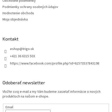
Obchodné podmienky
i
Podmienky ochrany osobných údajov
e
Hodnotenie obchodu
Moja objednávka
Kontakt
eshop
@
trigo.sk
+421 36 6315 503
https://www.facebook.com/profile.php?id=61573537843198
Odoberať newsletter
Vložte svoj e-mail a my Vám budeme zasielať informácie o nových
produktoch na našom e-shope.
Email