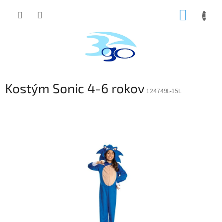
Prejsť
NÁKUP
na
obsah
KOŠÍK
Kostým Sonic 4-6 rokov
124749L-15L