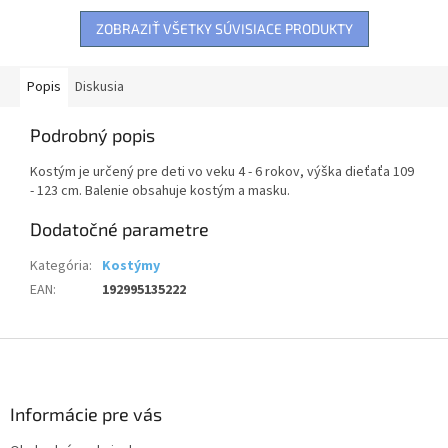
ZOBRAZIŤ VŠETKY SÚVISIACE PRODUKTY
Popis
Diskusia
Podrobný popis
Kostým je určený pre deti vo veku 4 - 6 rokov, výška dieťaťa 109
- 123 cm. Balenie obsahuje kostým a masku.
Dodatočné parametre
Kategória
:
Kostýmy
EAN
:
192995135222
Z
á
p
ä
Informácie pre vás
t