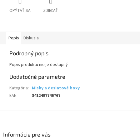
OPÝTAŤ SA
ZDIEĽAŤ
Popis
Diskusia
Podrobný popis
Popis produktu nie je dostupný
Dodatočné parametre
Kategória
:
Misky a desiatové boxy
EAN
:
8412497746767
Z
á
p
ä
Informácie pre vás