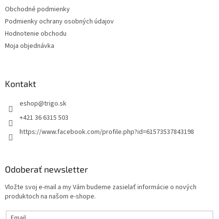
t
Obchodné podmienky
i
Podmienky ochrany osobných údajov
e
Hodnotenie obchodu
Moja objednávka
Kontakt
eshop
@
trigo.sk
+421 36 6315 503
https://www.facebook.com/profile.php?id=61573537843198
Odoberať newsletter
Vložte svoj e-mail a my Vám budeme zasielať informácie o nových
produktoch na našom e-shope.
Email