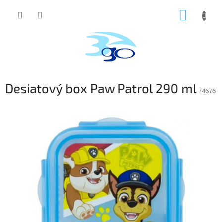
Prejsť
NÁKUP
na
obsah
KOŠÍK
Desiatový box Paw Patrol 290 ml
74676