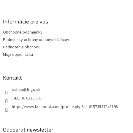
Z
á
p
ä
Informácie pre vás
t
Obchodné podmienky
i
Podmienky ochrany osobných údajov
e
Hodnotenie obchodu
Moja objednávka
Kontakt
eshop
@
trigo.sk
+421 36 6315 503
https://www.facebook.com/profile.php?id=61573537843198
Odoberať newsletter