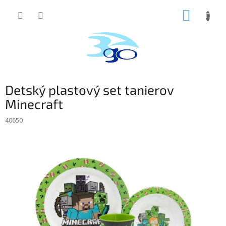
Prejsť
NÁKUP
na
obsah
KOŠÍK
Detský plastový set tanierov
Minecraft
40650