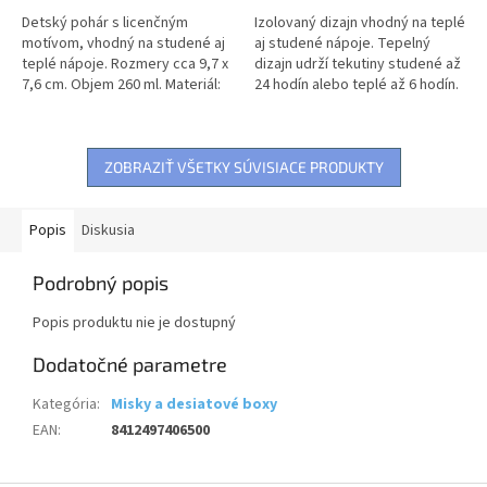
Detský pohár s licenčným
Izolovaný dizajn vhodný na teplé
motívom, vhodný na studené aj
aj studené nápoje. Tepelný
teplé nápoje. Rozmery cca 9,7 x
dizajn udrží tekutiny studené až
7,6 cm. Objem 260 ml. Materiál:
24 hodín alebo teplé až 6 hodín.
plast
V hornej časti sa nachádza
odnímateľné sitko na...
ZOBRAZIŤ VŠETKY SÚVISIACE PRODUKTY
Popis
Diskusia
Podrobný popis
Popis produktu nie je dostupný
Dodatočné parametre
Kategória
:
Misky a desiatové boxy
EAN
:
8412497406500