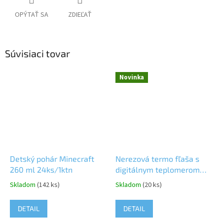
OPÝTAŤ SA
ZDIEĽAŤ
Súvisiaci tovar
Novinka
Detský pohár Minecraft
Nerezová termo fľaša s
260 ml 24ks/1ktn
digitálnym teplomerom
Minecraft Axolotl 450 ml
Skladom
(142 ks)
Skladom
(20 ks)
24ks/1ktn
DETAIL
DETAIL