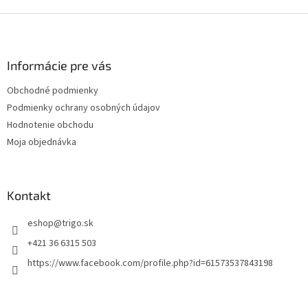
Z
á
p
ä
Informácie pre vás
t
Obchodné podmienky
i
Podmienky ochrany osobných údajov
e
Hodnotenie obchodu
Moja objednávka
Kontakt
eshop
@
trigo.sk
+421 36 6315 503
https://www.facebook.com/profile.php?id=61573537843198