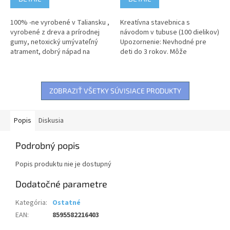
100% -ne vyrobené v Taliansku ,
Kreatívna stavebnica s
vyrobené z dreva a prírodnej
návodom v tubuse (100 dielikov)
gumy, netoxický umývateľný
Upozornenie: Nevhodné pre
atrament, dobrý nápad na
deti do 3 rokov. Môže
darček pre vaše dieťatko, set
obsahovať malé časti, hrozí
obsahuje 5 pečiatok a 3
riziko udusenia.
farebné...
ZOBRAZIŤ VŠETKY SÚVISIACE PRODUKTY
Popis
Diskusia
Podrobný popis
Popis produktu nie je dostupný
Dodatočné parametre
Kategória
:
Ostatné
EAN
:
8595582216403