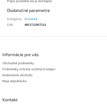
Popis produktu nie je dostupný
Dodatočné parametre
Kategória
:
Ostatné
EAN
:
4032722957313
Z
á
p
ä
Informácie pre vás
t
Obchodné podmienky
i
Podmienky ochrany osobných údajov
e
Hodnotenie obchodu
Moja objednávka
Kontakt