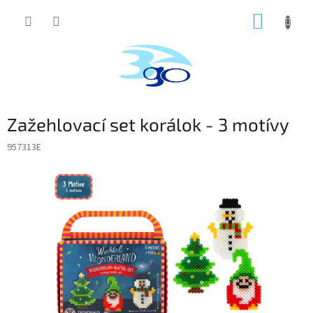
Prejsť
NÁKUP
na
obsah
KOŠÍK
Zažehlovací set korálok - 3 motívy
957313E