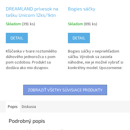
DREAMLAND prívesok na
Bogies sáčky
tašku Unicorn 12ks/1ktn
Skladom
(391 ks)
Skladom
(691 ks)
DETAIL
DETAIL
Kľúčenka v tvare roztomilého
Bogies sáčky v nepriehľadom
dúhového jednorožca s pom
sáčku. Výrobok sa zasiela
pom ozdobou. Produkt sa
náhodne, nie je možné vybrať si
dodáva ako mix dizajnov.
konkrétny model. Upozornenie:
Upozornenie: Nevhodné pre
Nevhodné pre deti do 3
deti do 3 rokov. Obsahuje malé
rokov. Môže obsahovať malé...
časti, hrozí...
ZOBRAZIŤ VŠETKY SÚVISIACE PRODUKTY
Popis
Diskusia
Podrobný popis