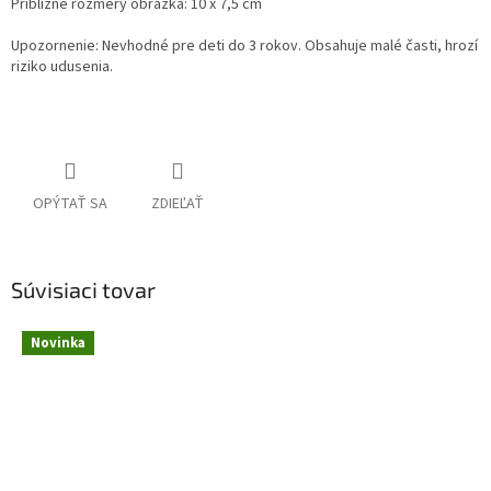
Približné rozmery obrázka: 10 x 7,5 cm
Upozornenie: Nevhodné pre deti do 3 rokov. Obsahuje malé časti, hrozí
riziko udusenia.
OPÝTAŤ SA
ZDIEĽAŤ
Súvisiaci tovar
Novinka