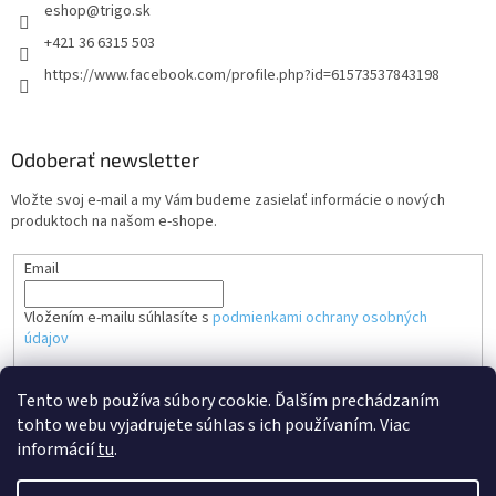
eshop
@
trigo.sk
+421 36 6315 503
https://www.facebook.com/profile.php?id=61573537843198
Odoberať newsletter
Vložte svoj e-mail a my Vám budeme zasielať informácie o nových
produktoch na našom e-shope.
Email
Vložením e-mailu súhlasíte s
podmienkami ochrany osobných
údajov
PRIHLÁSIŤ SA
Tento web používa súbory cookie. Ďalším prechádzaním
tohto webu vyjadrujete súhlas s ich používaním. Viac
informácií
tu
.