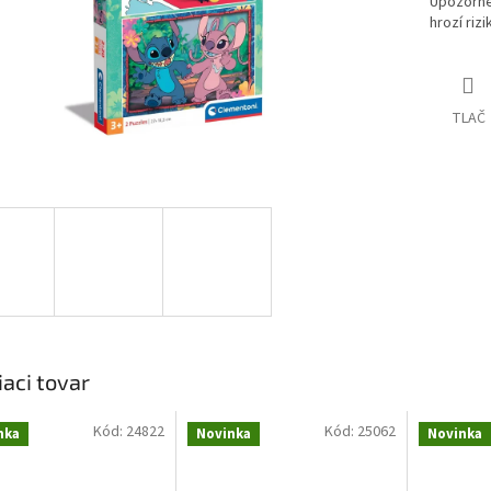
Upozornen
hrozí riz
TLAČ
iaci tovar
Kód:
24822
Kód:
25062
nka
Novinka
Novinka