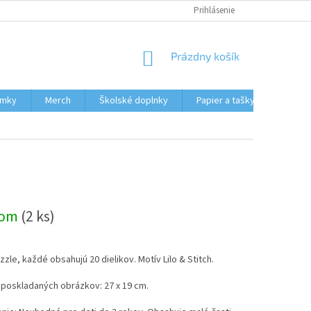
HODNOTENIE OBCHODU
MOJA OBJEDNÁVKA
Prihlásenie
NÁKUPNÝ
Prázdny košík
KOŠÍK
ámky
Merch
Školské doplnky
Papier a tašky
Obcho
dom
(2 ks)
zzle, každé obsahujú 20 dielikov. Motív Lilo & Stitch.
poskladaných obrázkov: 27 x 19 cm.