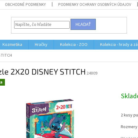
OBCHODNÉ PODMIENKY
PODMIENKY OCHRANY OSOBNÝCH ÚDAJOV
HĽADAŤ
Kozmetika
Hračky
Kolekcia - ZOO
Kolekcia - hrady a z
STITCH
zle 2X20 DISNEY STITCH
24809
ka
Skla
2 kusy pu
Rozmery 