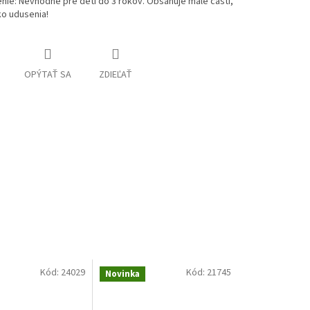
ie: Nevhodné pre deti do 3 rokov. Obsahuje malé časti,
iko udusenia!
OPÝTAŤ SA
ZDIEĽAŤ
Kód:
24029
Kód:
21745
Novinka