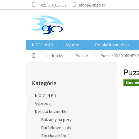
Prejsť
+421 36 6315 503
eshop@trigo.sk
na
obsah
N O V I N K Y
Výpredaj
Detská kozmetika
Domov
Hračky
Puzzle
Puzzle 2X20 DISNEY 
B
Puz
o
Preskočiť
č
Kategórie
kategórie
Novin
n
ý
N O V I N K Y
p
Výpredaj
a
Detská kozmetika
n
e
Balzamy na pery
l
Darčekové sady
Sprcha a kúpeľ