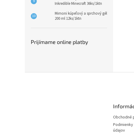
Inkredible Minecraft 36ks/1ktn
Mimoni kúpeľový a sprchový gél
200 ml 12ks/1ktn
Prijímame online platby
Z
á
p
ä
t
Informác
i
e
Obchodné 
Podmienky 
údajov