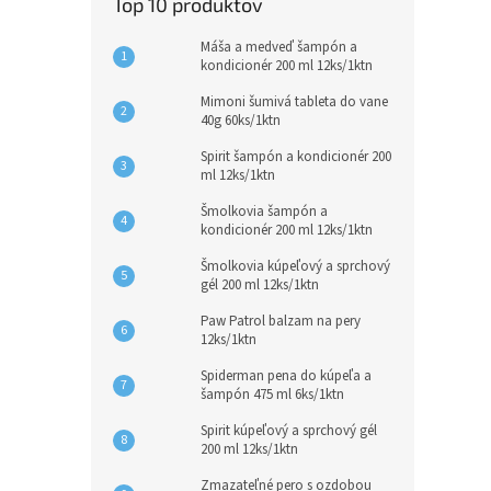
Top 10 produktov
Máša a medveď šampón a
kondicionér 200 ml 12ks/1ktn
Mimoni šumivá tableta do vane
40g 60ks/1ktn
Spirit šampón a kondicionér 200
ml 12ks/1ktn
Šmolkovia šampón a
kondicionér 200 ml 12ks/1ktn
Šmolkovia kúpeľový a sprchový
gél 200 ml 12ks/1ktn
Paw Patrol balzam na pery
12ks/1ktn
Spiderman pena do kúpeľa a
šampón 475 ml 6ks/1ktn
Spirit kúpeľový a sprchový gél
200 ml 12ks/1ktn
Zmazateľné pero s ozdobou