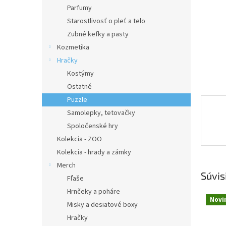
Parfumy
Starostlivosť o pleť a telo
Zubné kefky a pasty
Kozmetika
Hračky
Kostýmy
Ostatné
Puzzle
Samolepky, tetovačky
Spoločenské hry
Kolekcia - ZOO
Kolekcia - hrady a zámky
Merch
Súvis
Fľaše
Hrnčeky a poháre
Novi
Misky a desiatové boxy
Hračky