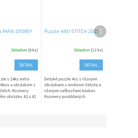
Ďalší
4 MAXI DISNEY
Puzzle 4IN1 STITCH 2025
produkt
Skladom
(6 ks)
Skladom
(12 ks)
DETAIL
DETAIL
zle s 24ks extra
Detské puzzle 4v1 s rôznymi
elikov a obrázkom z
obrázkami s motívom Stitcha a
Stitch. Rozmery
rôznymi veľkosťami kúskov.
ho obrázku: 62 x 42
Rozmery poskldaných
rnenie: Nevhodné
obrázkov: 19 x 14 cm.
o 3 rokov. Obsahuje
Upozornenie: Nevhodné pre
deti do 3 rokov....