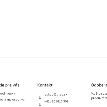
ie pre vás
Kontakt
Odobera
podmienky
Vložte svo
eshop
@
trigo.sk
produktoch
ochrany osobných
+421 36 6315 503