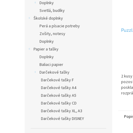
Doplnky
Svetlá, budíky
Školské doplnky
Perá a písacie potreby
Puzz
Zošity, notesy
Doplnky
Papier a tašky
Doplnky
Baliaci papier
Darčekové tašky
2 kusy
Darčekové tašky F
pozost
poskla
Darčekové tašky A4
rozpráv
Darčekové tašky A5
Rozme
Darčekové tašky CD
obrázk
Upozo
Darčekové tašky XL, A3
deti...
Popi
Darčekové tašky DISNEY