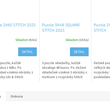
le 2X60 STITCH 2025
Puzzle 3X48 SQUARE
Puzzle 2
STITCH 2025
STITCH
Skladom
(6 ks)
Skladom
(16 ks)
DETAIL
DETAIL
 puzzle, každé
3 puzzle skladačky, každá
Detské puz
áva z 60ks. Po
obsahuje 48 kusov. Po zložení
veľkých di
daní vzniknú obrázky z
skladačiek vzniknú 3 obrázky s
rozprávky 
ky Lilo & Stitch.
motívom z rozprávky Stitch.
poskladané
ry poskladaných
Rozmery zložených obrázkov:
cm. Upozo
ov: 27 x 19 cm.
32 x 22 cm. Upozornenie:...
pre deti d
rnenie: Nevhodné pre
malé...
s
Diskusia