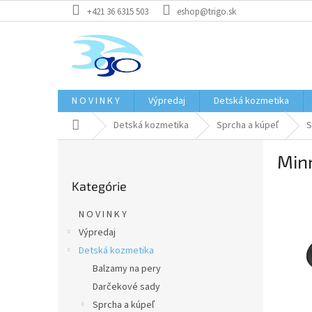
Prejsť
+421 36 6315 503
eshop@trigo.sk
na
obsah
N O V I N K Y
Výpredaj
Detská kozmetika
Domov
Detská kozmetika
Sprcha a kúpeľ
S
B
Min
o
Preskočiť
č
Kategórie
kategórie
n
ý
N O V I N K Y
p
Výpredaj
a
Detská kozmetika
n
e
Balzamy na pery
l
Darčekové sady
Sprcha a kúpeľ