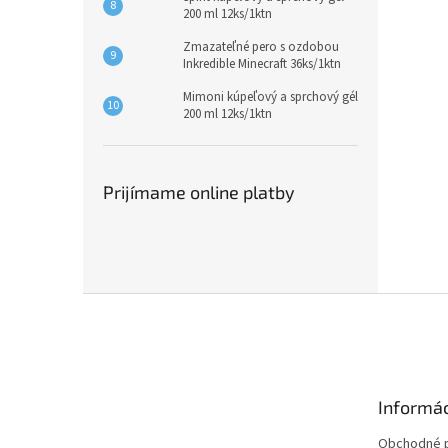
200 ml 12ks/1ktn
Zmazateľné pero s ozdobou
Inkredible Minecraft 36ks/1ktn
Mimoni kúpeľový a sprchový gél
200 ml 12ks/1ktn
Prijímame online platby
Z
á
p
ä
t
Informác
i
e
Obchodné 