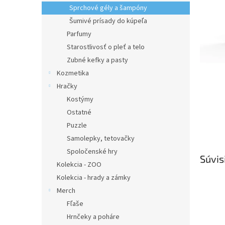
Sprchové gély a šampóny
Šumivé prísady do kúpeľa
Parfumy
Starostlivosť o pleť a telo
Zubné kefky a pasty
Kozmetika
Hračky
Kostýmy
Ostatné
Puzzle
Samolepky, tetovačky
Spoločenské hry
Súvis
Kolekcia - ZOO
Kolekcia - hrady a zámky
Merch
Fľaše
Hrnčeky a poháre