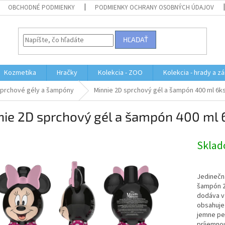
OBCHODNÉ PODMIENKY
PODMIENKY OCHRANY OSOBNÝCH ÚDAJOV
HĽADAŤ
Kozmetika
Hračky
Kolekcia - ZOO
Kolekcia - hrady a z
prchové gély a šampóny
Minnie 2D sprchový gél a šampón 400 ml 6k
nie 2D sprchový gél a šampón 400 ml 
Skla
Jedinečn
šampón 2
dodáva v 
obsahuje 
jemne pen
príjemnou