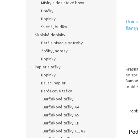
Misky a desiatové boxy
Hračky
Doplnky
Unico
Svetlá, budíky
šamp
Školské doplnky
Perá a písacie potreby
Zošity, notesy
Doplnky
Papier a tašky
Krásna
Doplnky
so spr
šampó
Baliaci papier
urobí 
Darčekové tašky
Sprcho
zložení
Darčekové tašky F
detske
Darčekové tašky A4
Popi
Darčekové tašky A5
Darčekové tašky CD
Darčekové tašky XL, A3
Pod