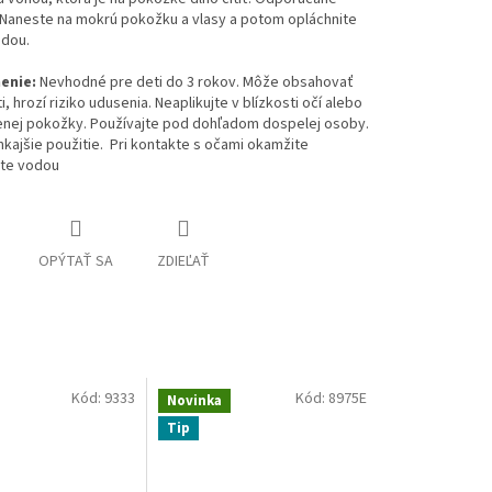
 Naneste na mokrú pokožku a vlasy a potom opláchnite
odou.
enie:
Nevhodné pre deti do 3 rokov. Môže obsahovať
i, hrozí riziko udusenia. Neaplikujte v blízkosti očí alebo
nej pokožky. Používajte pod dohľadom dospelej osoby.
nkajšie použitie. Pri kontakte s očami okamžite
ite vodou
OPÝTAŤ SA
ZDIEĽAŤ
Kód:
9333
Kód:
8975E
Novinka
Tip