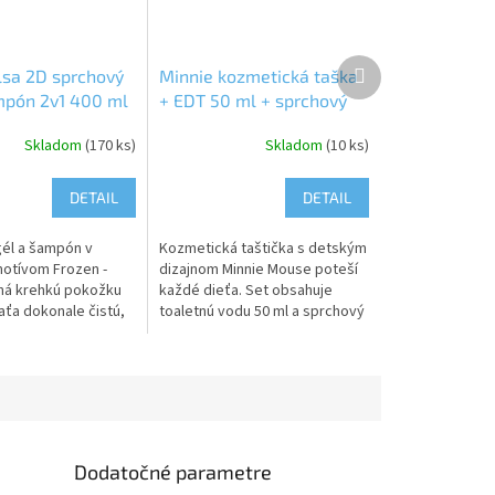
Ďalší
lsa 2D sprchový
Minnie kozmetická taška
produkt
mpón 2v1 400 ml
+ EDT 50 ml + sprchový
gél 100 ml 6ks/1ktn
Skladom
(170 ks)
Skladom
(10 ks)
DETAIL
DETAIL
él a šampón v
Kozmetická taštička s detským
otívom Frozen -
dizajnom Minnie Mouse poteší
há krehkú pokožku
každé dieťa. Set obsahuje
aťa dokonale čistú,
toaletnú vodu 50 ml a sprchový
u a zároveň šetrne
gél 100 ml. Sprchový gél
 detské vlásky....
zanechá príjemný pocit na
detskej...
Dodatočné parametre