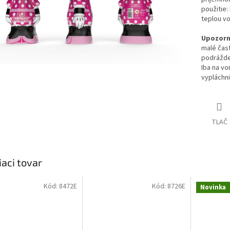
použitie:
teplou v
Upozorn
malé čast
podrážde
Iba na vo
vypláchn
TLAČ
iaci tovar
Kód:
8472E
Kód:
8726E
Novinka