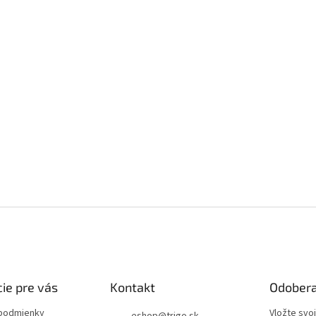
ie pre vás
Kontakt
Odobera
podmienky
Vložte svo