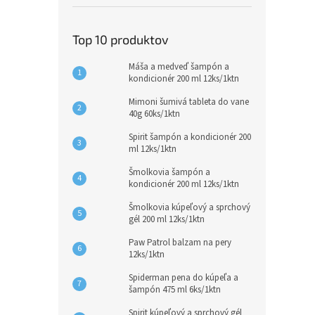
Top 10 produktov
Máša a medveď šampón a
kondicionér 200 ml 12ks/1ktn
Mimoni šumivá tableta do vane
40g 60ks/1ktn
Spirit šampón a kondicionér 200
ml 12ks/1ktn
Šmolkovia šampón a
kondicionér 200 ml 12ks/1ktn
Šmolkovia kúpeľový a sprchový
gél 200 ml 12ks/1ktn
Paw Patrol balzam na pery
12ks/1ktn
Spiderman pena do kúpeľa a
šampón 475 ml 6ks/1ktn
Spirit kúpeľový a sprchový gél