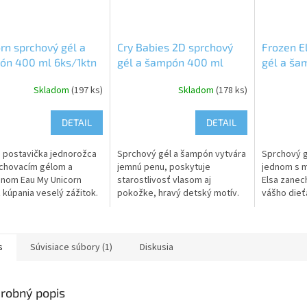
rn sprchový gél a
Cry Babies 2D sprchový
Frozen E
ón 400 ml 6ks/1ktn
gél a šampón 400 ml
gél a ša
6ks/1ktn
6ks/1ktn
Skladom
(197 ks)
Skladom
(178 ks)
DETAIL
DETAIL
 postavička jednorožca
Sprchový gél a šampón vytvára
Sprchový g
chovacím gélom a
jemnú penu, poskytuje
jednom s m
nom Eau My Unicorn
starostlivosť vlasom aj
Elsa zanec
z kúpania veselý zážitok.
pokožke, hravý detský motív.
vášho dieť
vací gél s jemným
Detská kozmetika Cry Babies
nevysuší j
m, ktoré je citlivé k
prináša veľa radosti! Obľúbené
umyje jemné
j pokožke,...
detské...
s
Súvisiace súbory (1)
Diskusia
robný popis