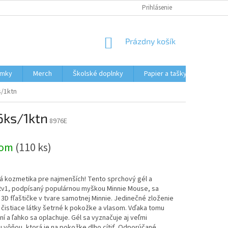
HODNOTENIE OBCHODU
MOJA OBJEDNÁVKA
Prihlásenie
NÁKUPNÝ
Prázdny košík
KOŠÍK
ámky
Merch
Školské doplnky
Papier a tašky
Obcho
s/1ktn
6ks/1ktn
8976E
dom
(110 ks)
á kozmetika pre najmenších! Tento sprchový gél a
v1, podpísaný populárnou myškou Minnie Mouse, sa
3D fľaštičke v tvare samotnej Minnie. Jedinečné zloženie
čistiace látky šetrné k pokožke a vlasom. Vďaka tomu
í a ľahko sa oplachuje. Gél sa vyznačuje aj veľmi
 vôňou, ktorá je na pokožke dlho cítiť. Odporúčané