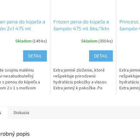
an pena do kúpeľa a
Frozen pena do kúpeľa a
Princess
ón 2v1 475 ml
šampón 475 ml 6ks/1ktn
šampón 4
ktn
Skladom
(149 ks)
Skladom
(350 ks)
DETAIL
DETAIL
jte svojmu malému
Extra jemné zloženie, ktoré
Extra jemn
vi nezabudnuteľný
rešpektuje prirodzenú
rešpektuje
k s penou do kúpeľa a
hydratáciu pokožky a vlasov.
hydratáciu
om 2 v 1 s motívom
Extra jemný k pokožke. Po
Extra jemn
N! Tento voňavý produkt
nanesení na pokožku dôkladne
nanesení n
ie do každého kúpeľa
umyť tečúcou vodou.
umyť tečú
a...
Upozornenie: Nevhodné...
Upozorneni
s
Diskusia
robný popis