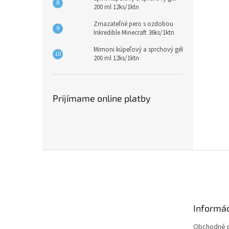
200 ml 12ks/1ktn
Zmazateľné pero s ozdobou
Inkredible Minecraft 36ks/1ktn
Mimoni kúpeľový a sprchový gél
200 ml 12ks/1ktn
Prijímame online platby
Z
á
p
ä
t
Informác
i
e
Obchodné 