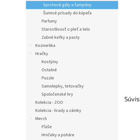
Sprchové gély a šampóny
Šumivé prísady do kúpeľa
Parfumy
Starostlivosť o pleť a telo
Zubné kefky a pasty
Kozmetika
Hračky
Kostýmy
Ostatné
Puzzle
Samolepky, tetovačky
Spoločenské hry
Súvis
Kolekcia - ZOO
Kolekcia - hrady a zámky
Merch
Fľaše
Hrnčeky a poháre