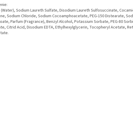
enie:
 (Water), Sodium Laureth Sulfate, Disodium Laureth Sulfosuccinate, Cocam
ine, Sodium Chloride, Sodium Cocoamphoacetate, PEG-150 Distearate, So
oate, Parfum (Fragrance), Benzyl Alcohol, Potassium Sorbate, PEG-80 Sorb
te, Citrid Acid, Disodium EDTA, Ethylhexylglycerin, Tocopheryl Acetate, Ret
tate.