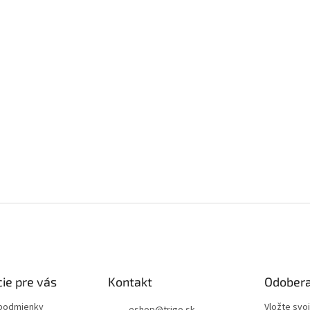
ie pre vás
Kontakt
Odobera
podmienky
Vložte svo