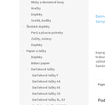
Misky a desiatové boxy
Hračky
Doplnky
Batm
Svetlá, budíky
šamp
6ks/1
Školské doplnky
Perá a písacie potreby
Zošity, notesy
Doplnky
Papier a tašky
Dopra
Doplnky
hrdino
zážito
Baliaci papier
šamón
Darčekové tašky
BATMA
prines
Darčekové tašky F
zábavu 
Darčekové tašky A4
Popi
Darčekové tašky A5
Darčekové tašky CD
Darčekové tašky XL, A3
Pod