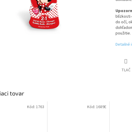
Upozorn
blízkost
do očí, o
dohľadom 
použitie.
Detailné 
TLAČ
iaci tovar
Kód:
1763
Kód:
1689E