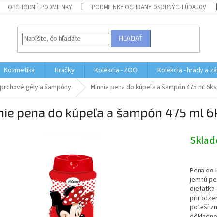
OBCHODNÉ PODMIENKY
PODMIENKY OCHRANY OSOBNÝCH ÚDAJOV
HĽADAŤ
Kozmetika
Hračky
Kolekcia - ZOO
Kolekcia - hrady a z
prchové gély a šampóny
Minnie pena do kúpeľa a šampón 475 ml 6ks
nie pena do kúpeľa a šampón 475 ml 6
Skla
Pena do k
jemnú pen
dieťatka
prirodze
poteší zm
dôkladne