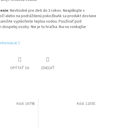
enie
: Nevhodné pre deti do 3 rokov. Neaplikujte v
i očí alebo na podráždenú pokožkuAk sa produkt dostane
kamžite vypláchnite teplou vodou. Používať pod
dospelej osoby. Nie je to hračka. Iba na vonkajšie
informácie
OPÝTAŤ SA
ZDIEĽAŤ
Kód:
1679E
Kód:
1255E