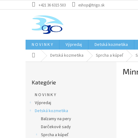
Prejsť
+421 36 6315 503
eshop@trigo.sk
na
obsah
N O V I N K Y
Výpredaj
Detská kozmetika
Domov
Detská kozmetika
Sprcha a kúpeľ
S
B
Min
o
Preskočiť
č
Kategórie
kategórie
n
ý
N O V I N K Y
p
Výpredaj
a
Detská kozmetika
n
e
Balzamy na pery
l
Darčekové sady
Sprcha a kúpeľ