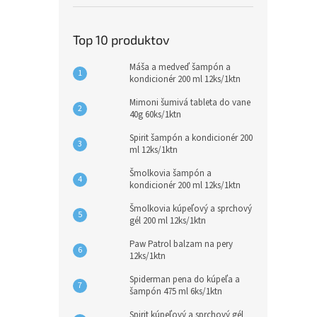
Top 10 produktov
Máša a medveď šampón a
kondicionér 200 ml 12ks/1ktn
Mimoni šumivá tableta do vane
40g 60ks/1ktn
Spirit šampón a kondicionér 200
ml 12ks/1ktn
Šmolkovia šampón a
kondicionér 200 ml 12ks/1ktn
Šmolkovia kúpeľový a sprchový
gél 200 ml 12ks/1ktn
Paw Patrol balzam na pery
12ks/1ktn
Spiderman pena do kúpeľa a
šampón 475 ml 6ks/1ktn
Spirit kúpeľový a sprchový gél