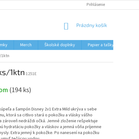
HODNOTENIE OBCHODU
MOJA OBJEDNÁVKA
Prihlásenie
NÁKUPNÝ
Prázdny košík
KOŠÍK
ámky
Merch
Školské doplnky
Papier a tašky
Obcho
/1ktn
ks/1ktn
1251E
dom
(194 ks)
úpeľa a šampón Disney 2v1 Extra Mild ukrýva v sebe
u, ktorá sa citlivo stará o pokožku a vlásky vášho
 a zároveň nedráždi očká. Jemné zloženie rešpektuje
nú hydratáciu pokožky a vláskov a jemná vôňa príjemne
ysly. Extra jemný k pokožke. Po nanesení na pokožku
 umyť tečúcou vodou.