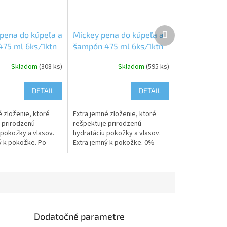
Ďalší
 pena do kúpeľa a
Mickey pena do kúpeľa a
produkt
75 ml 6ks/1ktn
šampón 475 ml 6ks/1ktn
Skladom
(308 ks)
Skladom
(595 ks)
DETAIL
DETAIL
é zloženie, ktoré
Extra jemné zloženie, ktoré
 prirodzenú
rešpektuje prirodzenú
 pokožky a vlasov.
hydratáciu pokožky a vlasov.
ý k pokožke. Po
Extra jemný k pokožke. 0%
a pokožku dôkladne
farbív. Po nanesení na pokožku
cou vodou.
dôkladne umyť tečúcou
e: Nevhodné...
vodou....
Dodatočné parametre