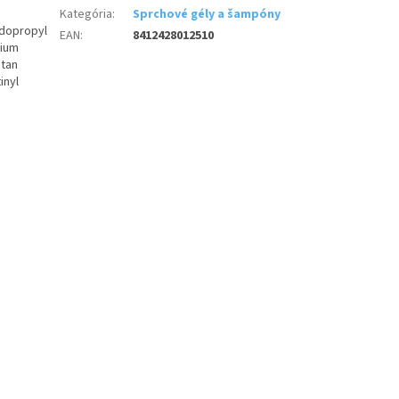
Kategória
:
Sprchové gély a šampóny
idopropyl
EAN
:
8412428012510
dium
itan
inyl