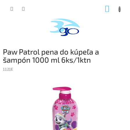
Prejsť
NÁKUP
na
obsah
KOŠÍK
Paw Patrol pena do kúpeľa a
šampón 1000 ml 6ks/1ktn
1121E