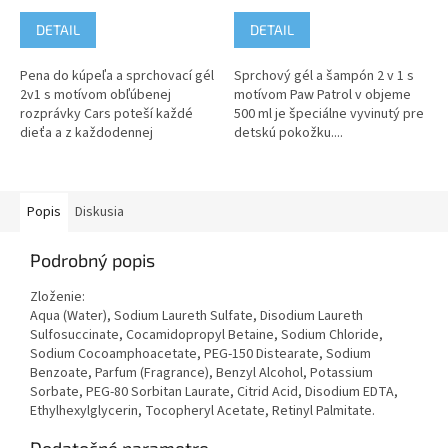
DETAIL
DETAIL
Pena do kúpeľa a sprchovací gél
Sprchový gél a šampón 2 v 1 s
2v1 s motívom obľúbenej
motívom Paw Patrol v objeme
rozprávky Cars poteší každé
500 ml je špeciálne vyvinutý pre
dieťa a z každodennej
detskú pokožku....
povinnosti sa stane zábava. Má
sviežu ovocnú vôňu a o detskú
pokožku sa...
Popis
Diskusia
Podrobný popis
Zloženie:
Aqua (Water), Sodium Laureth Sulfate, Disodium Laureth
Sulfosuccinate, Cocamidopropyl Betaine, Sodium Chloride,
Sodium Cocoamphoacetate, PEG-150 Distearate, Sodium
Benzoate, Parfum (Fragrance), Benzyl Alcohol, Potassium
Sorbate, PEG-80 Sorbitan Laurate, Citrid Acid, Disodium EDTA,
Ethylhexylglycerin, Tocopheryl Acetate, Retinyl Palmitate.
Dodatočné parametre