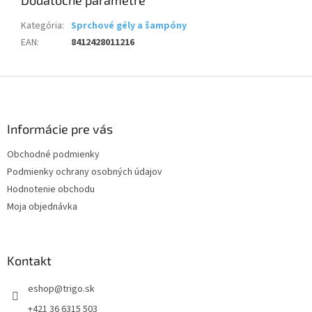
Kategória
:
Sprchové gély a šampóny
EAN
:
8412428011216
Z
á
p
ä
Informácie pre vás
t
Obchodné podmienky
i
Podmienky ochrany osobných údajov
e
Hodnotenie obchodu
Moja objednávka
Kontakt
eshop
@
trigo.sk
+421 36 6315 503