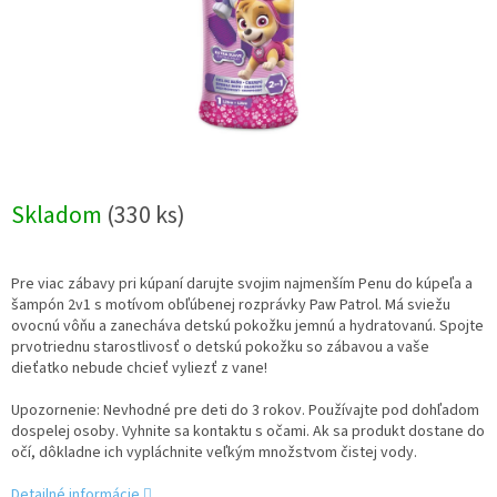
Skladom
(330 ks)
Pre viac zábavy pri kúpaní darujte svojim najmenším Penu do kúpeľa a
šampón 2v1 s motívom obľúbenej rozprávky Paw Patrol. Má sviežu
ovocnú vôňu a zanecháva detskú pokožku jemnú a hydratovanú. Spojte
prvotriednu starostlivosť o detskú pokožku so zábavou a vaše
dieťatko nebude chcieť vyliezť z vane!
Upozornenie: Nevhodné pre deti do 3 rokov. Používajte pod dohľadom
dospelej osoby. Vyhnite sa kontaktu s očami. Ak sa produkt dostane do
očí, dôkladne ich vypláchnite veľkým množstvom čistej vody.
Detailné informácie