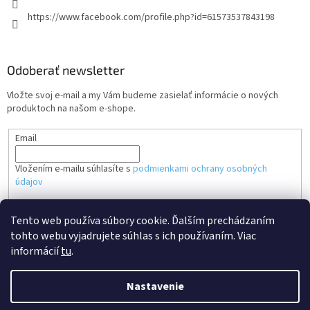
https://www.facebook.com/profile.php?id=61573537843198
Odoberať newsletter
Vložte svoj e-mail a my Vám budeme zasielať informácie o nových
produktoch na našom e-shope.
Email
Vložením e-mailu súhlasíte s
podmienkami ochrany osobných
údajov
PRIHLÁSIŤ SA
Tento web používa súbory cookie. Ďalším prechádzaním
tohto webu vyjadrujete súhlas s ich používaním. Viac
informácií
tu
.
Nastavenie
Vytvoril Shoptet