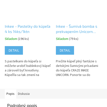
Inkee - Pastelky do kúpeľa
Inkee - Šumivá bomba s
4 ks 14ks/1ktn
prekvapením Unicorn
8ks/1ktn
Skladom
(196 ks)
Skladom
(79 ks)
DETAIL
DETAIL
S pastelkami do kúpeľa si
Prežite kúpeľ plný fantázie s
môžete urobiť bublinkový kúpeľ
detskými šumivými prísadami
a zároveň byť kreatívny.
do kúpeľa CRAZE INKEE
Kúpeľňa sa tak zmení na
UNICORN. Ponorte sa do
maliarsky ateliér. S kúpeľňovými
ružového oblaku s lahodnou
pastelkami môžete bez obáv
vôňou popcornu. Každá bomba
ozdobiť...
skrýva prekvapenie...
Popis
Diskusia
Podrobný popis