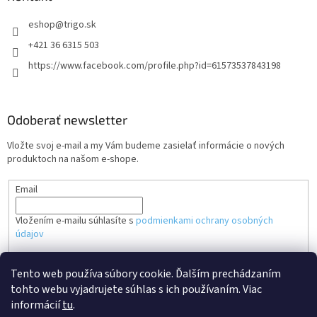
eshop
@
trigo.sk
+421 36 6315 503
https://www.facebook.com/profile.php?id=61573537843198
Odoberať newsletter
Vložte svoj e-mail a my Vám budeme zasielať informácie o nových
produktoch na našom e-shope.
Email
Vložením e-mailu súhlasíte s
podmienkami ochrany osobných
údajov
PRIHLÁSIŤ SA
Tento web používa súbory cookie. Ďalším prechádzaním
tohto webu vyjadrujete súhlas s ich používaním. Viac
informácií
tu
.