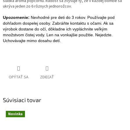
sladká aróma popcornu. Radosť sa zvyšuje tý, že v každej bombe sa
ukrýva jeden zo 6 rôznych jednorožcov.
Upozornenie:
Nevhodné pre deti do 3 rokov. Používajte pod
dohľadom dospelej osoby. Zabráňte kontaktu s očami. Ak sa
výrobok dostane do očí, dôkladne ich vypláchnite veľkým
množstvom čistej vody. Len na vonkajšie použitie. Nejedzte.
Uchovávajte mimo dosahu detí.
OPÝTAŤ SA
ZDIEĽAŤ
Súvisiaci tovar
Novinka