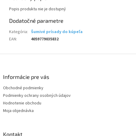
Popis produktu nie je dostupný
Dodatočné parametre
Kategória
:
Šumivé prísady do kúpeľa
EAN
:
4059779035832
Z
á
p
ä
Informácie pre vás
t
Obchodné podmienky
i
Podmienky ochrany osobných údajov
e
Hodnotenie obchodu
Moja objednávka
Kontakt