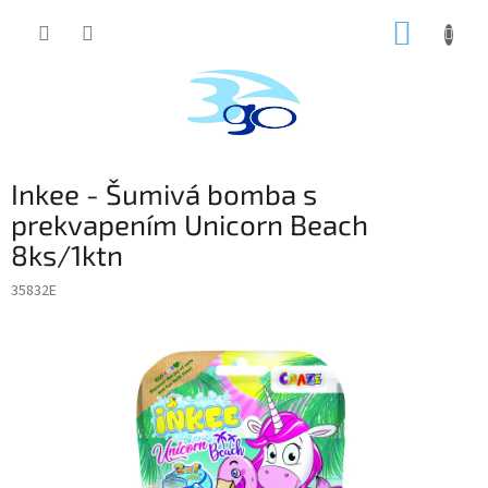
Prejsť
NÁKUP
na
obsah
KOŠÍK
Inkee - Šumivá bomba s
prekvapením Unicorn Beach
8ks/1ktn
35832E