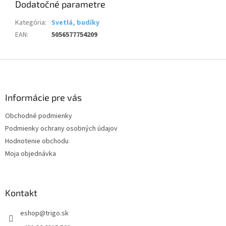
Dodatočné parametre
Kategória
:
Svetlá, budíky
EAN
:
5056577754209
Z
á
p
ä
Informácie pre vás
t
Obchodné podmienky
i
Podmienky ochrany osobných údajov
e
Hodnotenie obchodu
Moja objednávka
Kontakt
eshop
@
trigo.sk