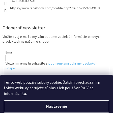
+421 36 6315 503
https://www.facebook.com/profile.php?id=61573537843198
Odoberať newsletter
Vložte svoj e-mail a my Vám budeme zasielať informácie o nových
produktoch na našom e-shope.
Email
Vložením e-mailu súhlasíte s
podmienkami ochrany osobných
údajov
PRIHLÁSIŤ SA
Tento web používa súbory cookie. Ďalším prechádzaním
tohto webu vyjadrujete súhlas s ich používaním. Viac
informácií
tu
.
Nastavenie
Vytvoril Shoptet