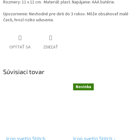
Rozmery: 11 x 11 cm. Materiál: plast. Napájanie: AAA batérie.
Upozornenie: Nevhodné pre deti do 3 rokov. Môže obsahovať malé
časti, hrozí riziko udusenia.
OPÝTAŤ SA
ZDIEĽAŤ
Súvisiaci tovar
Novinka
Icon svetlo Stitch
Icon svetlo Stitch -