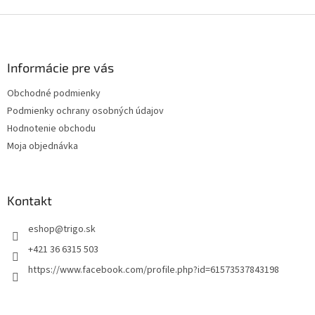
d
o
v
Z
a
a
c
á
n
i
p
i
e
ä
Informácie pre vás
e
p
t
r
Obchodné podmienky
i
v
Podmienky ochrany osobných údajov
e
k
y
Hodnotenie obchodu
v
Moja objednávka
ý
p
i
s
Kontakt
u
eshop
@
trigo.sk
+421 36 6315 503
https://www.facebook.com/profile.php?id=61573537843198