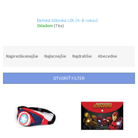
Detská šiltovka LOL (4-8 rokov)
Skladom
(7 ks)
R
a
Najpredávanejšie
Najlacnejšie
Najdrahšie
Abecedne
d
e
n
OTVORIŤ FILTER
i
e
V
p
ý
r
p
o
i
d
s
u
p
k
r
t