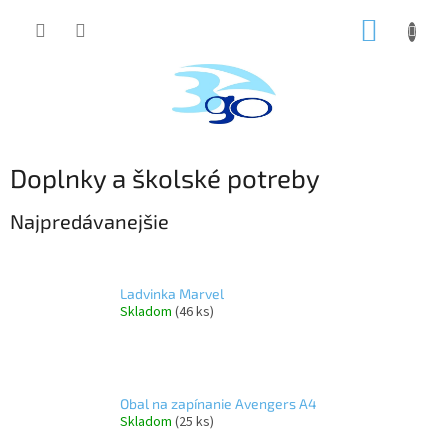
Prejsť
NÁKUP
na
obsah
KOŠÍK
Doplnky a školské potreby
Najpredávanejšie
Ladvinka Marvel
Skladom
(46 ks)
Obal na zapínanie Avengers A4
Skladom
(25 ks)