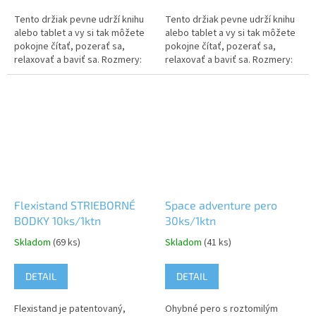
Tento držiak pevne udrží knihu
Tento držiak pevne udrží knihu
alebo tablet a vy si tak môžete
alebo tablet a vy si tak môžete
pokojne čítať, pozerať sa,
pokojne čítať, pozerať sa,
relaxovať a baviť sa. Rozmery:
relaxovať a baviť sa. Rozmery:
230 x 84 x 46 cm
230 x 84 x 46 cm
Flexistand STRIEBORNÉ
Space adventure pero
BODKY 10ks/1ktn
30ks/1ktn
Skladom
(69 ks)
Skladom
(41 ks)
DETAIL
DETAIL
Flexistand je patentovaný,
Ohybné pero s roztomilým