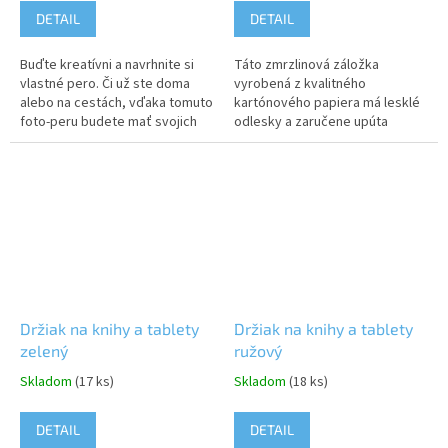
DETAIL
DETAIL
Buďte kreatívni a navrhnite si
Táto zmrzlinová záložka
vlastné pero. Či už ste doma
vyrobená z kvalitného
alebo na cestách, vďaka tomuto
kartónového papiera má lesklé
foto-peru budete mať svojich
odlesky a zaručene upúta
blízkych vždy so sebou.
pozornosť v knihách, zošitoch a
Jednoducho odskrutkujte
mnoho ďalších. S farebnou
sponu a...
gumičkou ju možno...
Držiak na knihy a tablety
Držiak na knihy a tablety
zelený
ružový
Skladom
(17 ks)
Skladom
(18 ks)
DETAIL
DETAIL