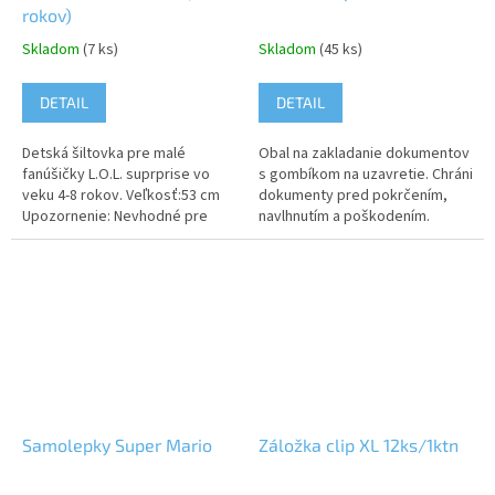
rokov)
Skladom
(7 ks)
Skladom
(45 ks)
DETAIL
DETAIL
Detská šiltovka pre malé
Obal na zakladanie dokumentov
fanúšičky L.O.L. suprprise vo
s gombíkom na uzavretie. Chráni
veku 4-8 rokov. Veľkosť:53 cm
dokumenty pred pokrčením,
Upozornenie: Nevhodné pre
navlhnutím a poškodením.
deti do 3 rokov.
Rozmery: 23 x 33 cm
Upozornenie: Nevhodné pre
deti do 3 rokov....
Samolepky Super Mario
Záložka clip XL 12ks/1ktn