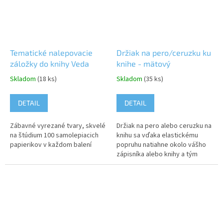
Tematické nalepovacie
Držiak na pero/ceruzku ku
záložky do knihy Veda
knihe - mätový
Skladom
(18 ks)
Skladom
(35 ks)
DETAIL
DETAIL
Zábavné vyrezané tvary, skvelé
Držiak na pero alebo ceruzku na
na štúdium 100 samolepiacich
knihu sa vďaka elastickému
papierikov v každom balení
popruhu natiahne okolo vášho
zápisníka alebo knihy a tým
zabezpečí, že budete mať
svoje písacie potreby vždy po
ruke....