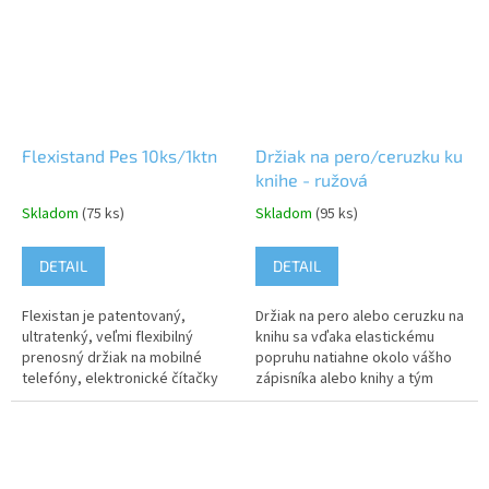
Flexistand Pes 10ks/1ktn
Držiak na pero/ceruzku ku
knihe - ružová
Skladom
(75 ks)
Skladom
(95 ks)
DETAIL
DETAIL
Flexistan je patentovaný,
Držiak na pero alebo ceruzku na
ultratenký, veľmi flexibilný
knihu sa vďaka elastickému
prenosný držiak na mobilné
popruhu natiahne okolo vášho
telefóny, elektronické čítačky
zápisníka alebo knihy a tým
a...
zabezpečí, že budete mať
svoje písacie potreby vždy po
ruke....