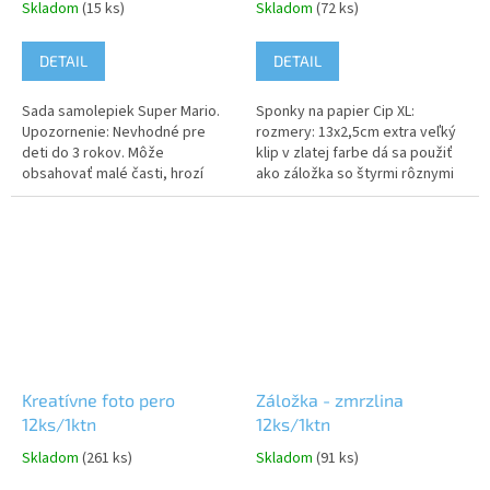
Skladom
(15 ks)
Skladom
(72 ks)
DETAIL
DETAIL
Sada samolepiek Super Mario.
Sponky na papier Cip XL:
Upozornenie: Nevhodné pre
rozmery: 13x2,5cm extra veľký
deti do 3 rokov. Môže
klip v zlatej farbe dá sa použiť
obsahovať malé časti, hrozí
ako záložka so štyrmi rôznymi
riziko udusenia
brmbolcami: tmavá ružová,
ružová, mätová, fialová
Kreatívne foto pero
Záložka - zmrzlina
12ks/1ktn
12ks/1ktn
Skladom
(261 ks)
Skladom
(91 ks)