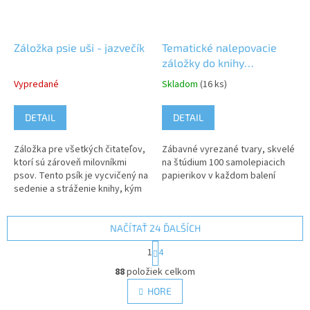
Záložka psie uši - jazvečík
Tematické nalepovacie
záložky do knihy
Angličtina
Vypredané
Skladom
(16 ks)
DETAIL
DETAIL
Záložka pre všetkých čitateľov,
Zábavné vyrezané tvary, skvelé
ktorí sú zároveň milovníkmi
na štúdium 100 samolepiacich
psov. Tento psík je vycvičený na
papierikov v každom balení
sedenie a stráženie knihy, kým
sa k nej vrátite. Použitie:
potiahnite, aby ste...
NAČÍTAŤ 24 ĎALŠÍCH
S
1
4
t
O
r
88
položiek celkom
v
á
l
HORE
n
á
k