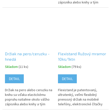
zápisníka alebo knihy a tým
zabezpečí, že budete mať
svoje písacie potreby vždy po
ruke....
Držiak na pero/ceruzku -
Flexistand Ružový mramor
hnedá
10ks/1ktn
Skladom
(11 ks)
Skladom
(79 ks)
DETAIL
DETAIL
Držiak na pero alebo ceruzku na
Flexistand je patentovaný,
knihu sa vďaka elastickému
ultratenký, veľmi flexibilný
popruhu natiahne okolo vášho
prenosný držiak na mobilné
zápisníka alebo knihy a tým
telefóny, elektronické čítačky
zabezpečí, že budete mať
a...