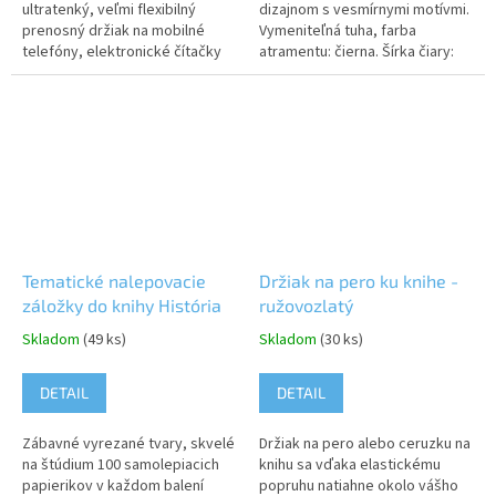
ultratenký, veľmi flexibilný
dizajnom s vesmírnymi motívmi.
prenosný držiak na mobilné
Vymeniteľná tuha, farba
telefóny, elektronické čítačky
atramentu: čierna. Šírka čiary:
a...
0,5mm Produkt je dodávaný ako
mix dizajnov. Upozornenie:...
Tematické nalepovacie
Držiak na pero ku knihe -
záložky do knihy História
ružovozlatý
Skladom
(49 ks)
Skladom
(30 ks)
DETAIL
DETAIL
Zábavné vyrezané tvary, skvelé
Držiak na pero alebo ceruzku na
na štúdium 100 samolepiacich
knihu sa vďaka elastickému
papierikov v každom balení
popruhu natiahne okolo vášho