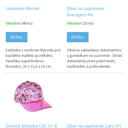
o
o
d
Ladvinka Marvel
Obal na zapínanie
v
u
Avengers A4
k
Skladom
(46 ks)
Skladom
(25 ks)
t
o
DETAIL
DETAIL
v
Ľadvinka s motívom Marvelu pre
Obal na zakladanie dokumentov
každého malého aj veľkého
s gombíkom na uzavretie. Chráni
fanúšika superhrdinov.
dokumenty pred pokrčením,
Rozmery: 33 x 11,5 x 10 cm
navlhnutím a poškodením.
Upozornenie: Nevhodné pre
Rozmery: 23 x 33 cm
deti do 3 rokov. Obsahuje malé
Upozornenie: Nevhodné pre
časti,...
deti do 3 rokov....
Detská šiltovka LOL (4-8
Obal na zapínanie Cars A4