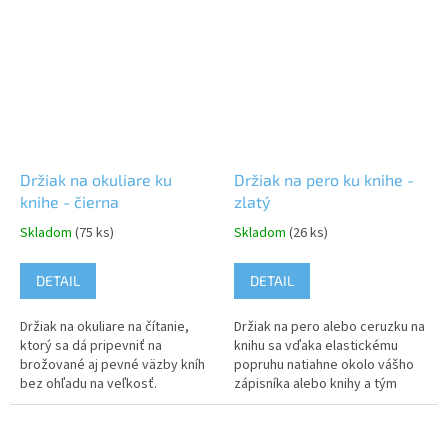
svoje písacie potreby vždy po
ruke....
Držiak na okuliare ku
Držiak na pero ku knihe -
knihe - čierna
zlatý
Skladom
(75 ks)
Skladom
(26 ks)
DETAIL
DETAIL
Držiak na okuliare na čítanie,
Držiak na pero alebo ceruzku na
ktorý sa dá pripevniť na
knihu sa vďaka elastickému
brožované aj pevné väzby kníh
popruhu natiahne okolo vášho
bez ohľadu na veľkosť.
zápisníka alebo knihy a tým
Pripevnenie zabepečujú silné
zabezpečí, že budete mať
magnety, vďaka ktorým držiak
svoje písacie potreby vždy po
zostane na...
ruke....