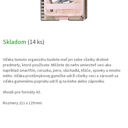
Skladom
(14 ks)
Vďaka tomuto organizéru budete mať pri sebe všetky drobné
predmety, ktoré používate. Môžete do neho umiestniť veci ako
napríklad smartfón, ceruzku, pero, slúchadlá, kľúče, sponky a mnoho
iného. Vďaka protišmykovej gumičke udrží všetky veci a zároveň sa
vďaka gumenému popruhu udrží aj na knihe alebo zápisníku.
Vhodé pre formáty A5.
Rozmery:211 x 129 mm.