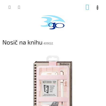
Prejsť
NÁKUP
na
obsah
KOŠÍK
Nosič na knihu
40901E