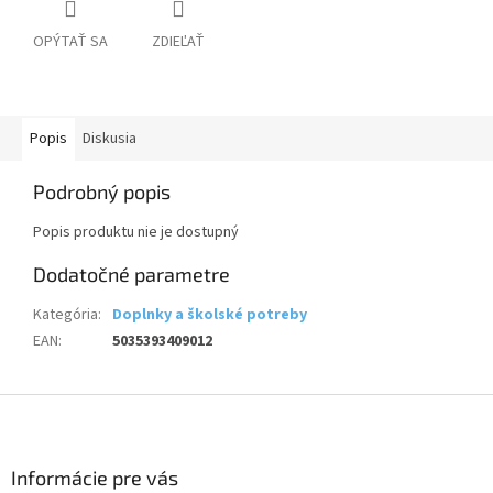
OPÝTAŤ SA
ZDIEĽAŤ
Popis
Diskusia
Podrobný popis
Popis produktu nie je dostupný
Dodatočné parametre
Kategória
:
Doplnky a školské potreby
EAN
:
5035393409012
Z
á
p
ä
Informácie pre vás