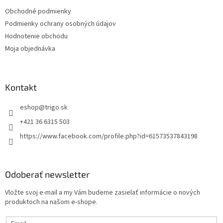
t
Obchodné podmienky
i
Podmienky ochrany osobných údajov
e
Hodnotenie obchodu
Moja objednávka
Kontakt
eshop
@
trigo.sk
+421 36 6315 503
https://www.facebook.com/profile.php?id=61573537843198
Odoberať newsletter
Vložte svoj e-mail a my Vám budeme zasielať informácie o nových
produktoch na našom e-shope.