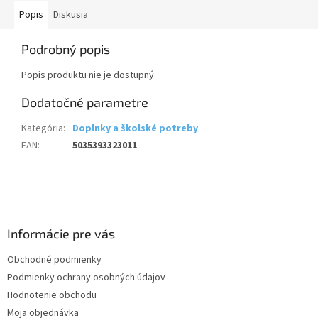
Popis
Diskusia
Podrobný popis
Popis produktu nie je dostupný
Dodatočné parametre
Kategória
:
Doplnky a školské potreby
EAN
:
5035393323011
Z
á
p
ä
Informácie pre vás
t
Obchodné podmienky
i
Podmienky ochrany osobných údajov
e
Hodnotenie obchodu
Moja objednávka