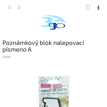
Prejsť
NÁKUP
na
obsah
KOŠÍK
Poznámkový blok nalepovací
písmeno A
32301