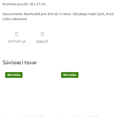
Rozmery puzzle: 38 x 27 cm
Upozornenie: Nevhodné pre deti do 3 rokov. Obsahuje malé časti, hrozí
riziko udusenia!
OPÝTAŤ SA
ZDIEĽAŤ
Súvisiaci tovar
Novinka
Novinka