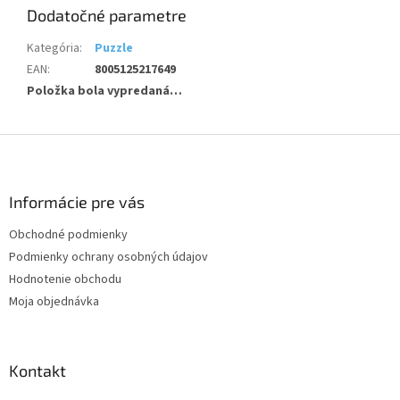
Dodatočné parametre
Kategória
:
Puzzle
EAN
:
8005125217649
Položka bola vypredaná…
Z
á
p
ä
Informácie pre vás
t
Obchodné podmienky
i
Podmienky ochrany osobných údajov
e
Hodnotenie obchodu
Moja objednávka
Kontakt