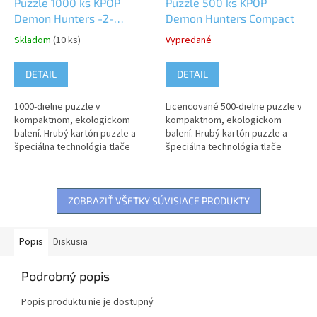
Puzzle 1000 ks KPOP
Puzzle 500 ks KPOP
Demon Hunters -2-
Demon Hunters Compact
Compact
Skladom
(10 ks)
Vypredané
DETAIL
DETAIL
1000-dielne puzzle v
Licencované 500-dielne puzzle v
kompaktnom, ekologickom
kompaktnom, ekologickom
balení. Hrubý kartón puzzle a
balení. Hrubý kartón puzzle a
špeciálna technológia tlače
špeciálna technológia tlače
zaručujú vysokú kvalitu
zaručujú vysokú kvalitu
produktu. Rozmery puzzle: 70 x
produktu. Rozmery puzzle: 36 x
50 cm...
49 cm...
ZOBRAZIŤ VŠETKY SÚVISIACE PRODUKTY
Popis
Diskusia
Podrobný popis
Popis produktu nie je dostupný