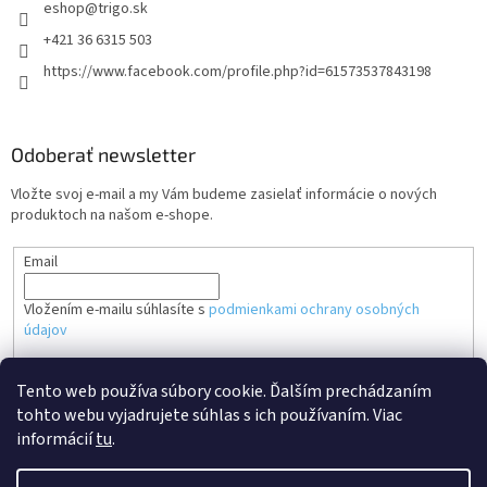
eshop
@
trigo.sk
+421 36 6315 503
https://www.facebook.com/profile.php?id=61573537843198
Odoberať newsletter
Vložte svoj e-mail a my Vám budeme zasielať informácie o nových
produktoch na našom e-shope.
Email
Vložením e-mailu súhlasíte s
podmienkami ochrany osobných
údajov
PRIHLÁSIŤ SA
Tento web používa súbory cookie. Ďalším prechádzaním
tohto webu vyjadrujete súhlas s ich používaním. Viac
informácií
tu
.