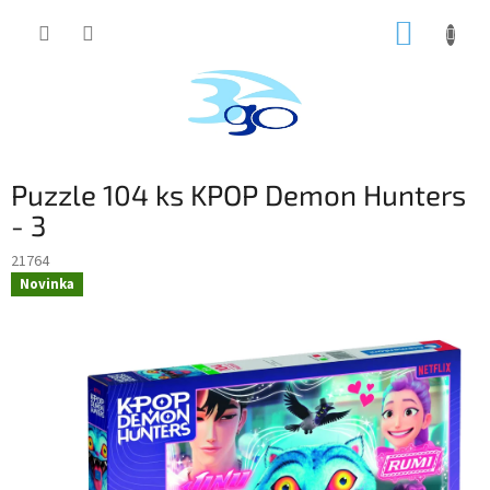
Prejsť
NÁKUP
na
obsah
KOŠÍK
Puzzle 104 ks KPOP Demon Hunters
- 3
21764
Novinka