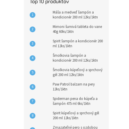
Top 10 produktov
Máša a medveď šampón a
kondicionér 200 ml 12ks/1ktn
Mimoni šumivá tableta do vane
40g 60ks/1ktn
Spirit šampón a kondicionér 200
ml 12ks/1ktn
Šmolkovia šampón a
kondicionér 200 ml 12ks/1ktn
Šmolkovia kúpeľový a sprchový
gél 200 ml 12ks/1ktn
Paw Patrol balzam na pery
12ks/1ktn
Spiderman pena do kúpeľa a
šampón 475 ml 6ks/1ktn
Spirit kúpeľový a sprchový gél
200 ml 12ks/1ktn
Zmazateľné pero s ozdobou