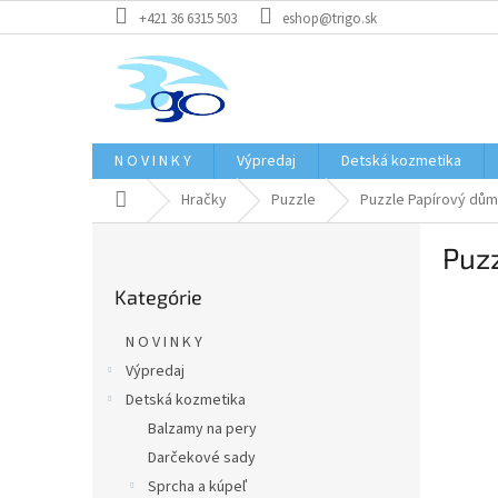
Prejsť
+421 36 6315 503
eshop@trigo.sk
na
obsah
N O V I N K Y
Výpredaj
Detská kozmetika
Domov
Hračky
Puzzle
Puzzle Papírový dům 
B
Puzz
o
Preskočiť
č
Kategórie
kategórie
n
ý
N O V I N K Y
p
Výpredaj
a
Detská kozmetika
n
e
Balzamy na pery
l
Darčekové sady
Sprcha a kúpeľ