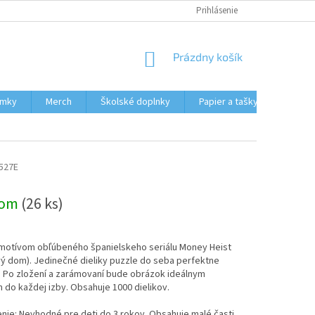
HODNOTENIE OBCHODU
MOJA OBJEDNÁVKA
Prihlásenie
NÁKUPNÝ
Prázdny košík
KOŠÍK
ámky
Merch
Školské doplnky
Papier a tašky
Obcho
527E
dom
(26 ks)
 motívom obľúbeného španielskeho seriálu Money Heist
ý dom). Jedinečné dieliky puzzle do seba perfektne
. Po zložení a zarámovaní bude obrázok ideálnym
do každej izby. Obsahuje 1000 dielikov.
ie: Nevhodné pre deti do 3 rokov. Obsahuje malé časti,