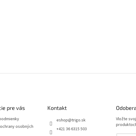
ie pre vás
Kontakt
Odobera
podmienky
Vložte svo
eshop
@
trigo.sk
produktoch
ochrany osobných
+421 36 6315 503