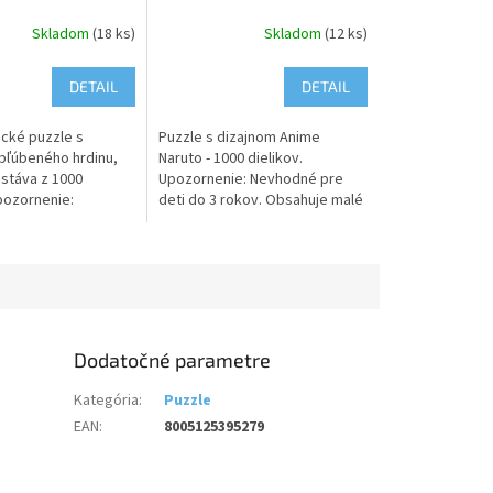
Skladom
(18 ks)
Skladom
(12 ks)
DETAIL
DETAIL
cké puzzle s
Puzzle s dizajnom Anime
bľúbeného hrdinu,
Naruto - 1000 dielikov.
stáva z 1000
Upozornenie: Nevhodné pre
pozornenie:
deti do 3 rokov. Obsahuje malé
re deti do 3 rokov.
časti, hrozí riziko udusenia!
alé časti, hrozí
enia!
Dodatočné parametre
Kategória
:
Puzzle
EAN
:
8005125395279