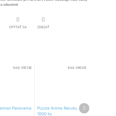
iko udusenia!
OPÝTAŤ SA
ZDIEĽAŤ
Kód:
39574E
Kód:
39833E
Ďalší
Batman Panorama
Puzzle Anime Naruto,
produkt
1000 ks