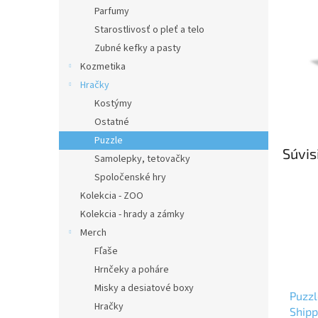
Parfumy
Starostlivosť o pleť a telo
Zubné kefky a pasty
Kozmetika
Hračky
Kostýmy
Ostatné
Puzzle
Súvis
Samolepky, tetovačky
Spoločenské hry
Kolekcia - ZOO
Kolekcia - hrady a zámky
Merch
Fľaše
Hrnčeky a poháre
Misky a desiatové boxy
Puzzl
Hračky
Ship