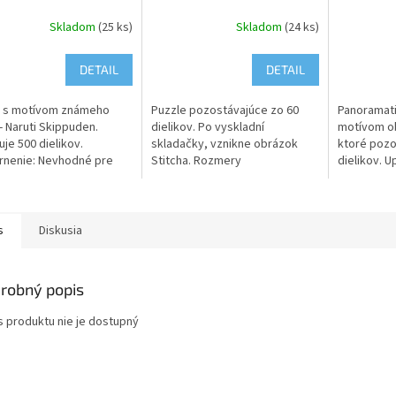
Skladom
(25 ks)
Skladom
(24 ks)
DETAIL
DETAIL
e s motívom známeho
Puzzle pozostávajúce zo 60
Panoramati
- Naruti Skippuden.
dielikov. Po vyskladní
motívom o
je 500 dielikov.
skladačky, vznikne obrázok
ktoré pozo
rnenie: Nevhodné pre
Stitcha. Rozmery
dielikov. U
o 3 rokov. Obsahuje malé
poskladaného obrázku: 33,5 x
Nevhodné p
hrozí riziko udusenia!
23,5 cm. Upozornenie:
Obsahuje m
Nevhodné pre deti do 3
riziko udus
rokov....
s
Diskusia
robný popis
s produktu nie je dostupný