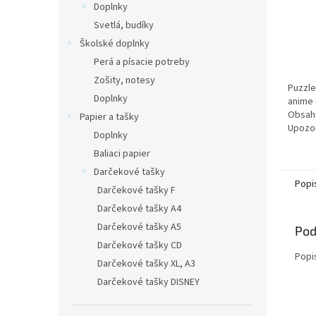
Doplnky
Svetlá, budíky
Školské doplnky
Perá a písacie potreby
Zošity, notesy
Puzzl
Doplnky
anime 
Obsahu
Papier a tašky
Upozo
Doplnky
deti d
Baliaci papier
časti, 
Darčekové tašky
Popi
Darčekové tašky F
Darčekové tašky A4
Darčekové tašky A5
Pod
Darčekové tašky CD
Popi
Darčekové tašky XL, A3
Darčekové tašky DISNEY