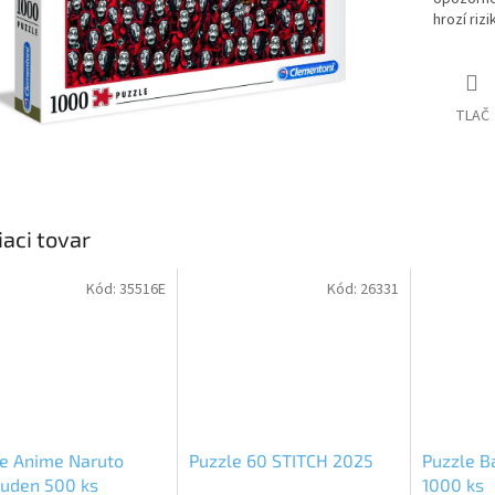
hrozí riz
TLAČ
iaci tovar
Kód:
35516E
Kód:
26331
e Anime Naruto
Puzzle 60 STITCH 2025
Puzzle 
puden 500 ks
1000 ks