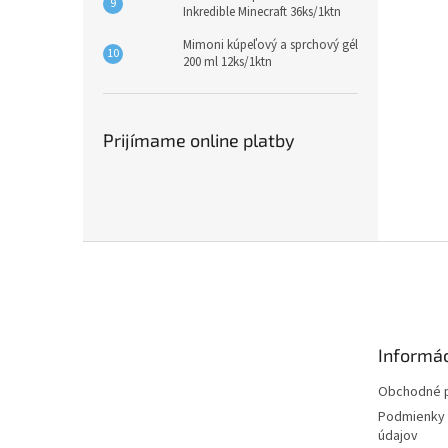
Inkredible Minecraft 36ks/1ktn
Mimoni kúpeľový a sprchový gél
200 ml 12ks/1ktn
Prijímame online platby
Z
á
p
ä
t
Informác
i
e
Obchodné 
Podmienky 
údajov