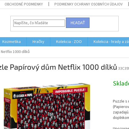
OBCHODNÉ PODMIENKY
PODMIENKY OCHRANY OSOBNÝCH ÚDAJOV
HĽADAŤ
Kozmetika
Hračky
Kolekcia - ZOO
Kolekcia - hrady a z
Netflix 1000 dílků
le Papírový dům Netflix 1000 dílků
33C39
Skla
Puzzle s
(Papierov
zapadajú
doplnkom 
Upozornen